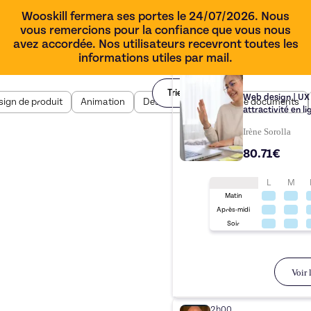
Wooskill fermera ses portes le 24/07/2026. Nous
vous remercions pour la confiance que vous nous
avez accordée. Nos utilisateurs recevront toutes les
informations utiles par mail.
1h00
Trier par
Web design | UX
sign de produit
Animation
Design BD
Design de documents
attractivité en li
Irène Sorolla
80.71€
L
M
Matin
Après-midi
Soir
Voir l
2h00