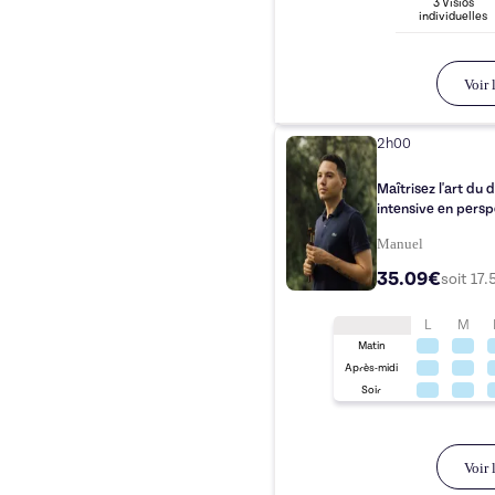
3
Visio
s
individuelle
s
Voir l
2h00
Maîtrisez l'art du
intensive en persp
Manuel
35.09€
soit
17.
L
M
Matin
Après-midi
Soir
Voir l