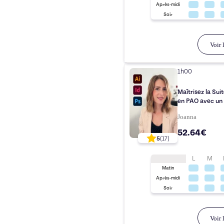
Après-midi
Soir
Voir l
1h00
Maîtrisez la Su
en PAO avec un
Joanna
52.64€
5
(
17
)
L
M
Matin
Après-midi
Soir
Voir l