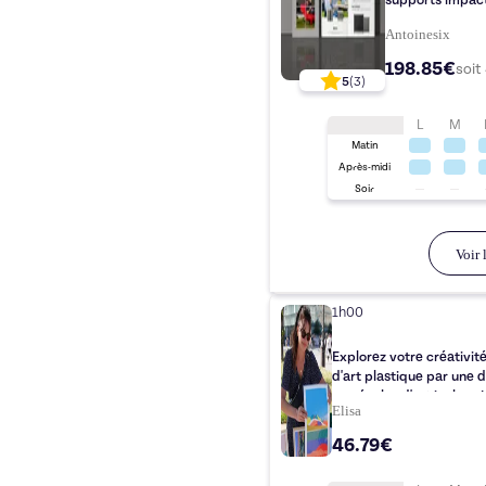
supports impact
Antoinesix
198.85€
soit
5
(
3
)
L
M
Matin
Après-midi
Soir
Voir l
1h00
Explorez votre créativit
d'art plastique par une 
aux écoles d'art incluse !
Elisa
46.79€