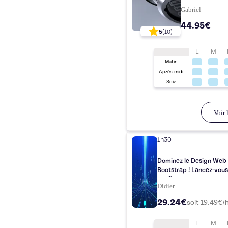
Gabriel
44.95€
5
(
10
)
L
M
Matin
Après-midi
Soir
Voir l
1h30
Dominez le Design Web 
Bootstrap ! Lancez-vous
confiance 🔥
Didier
29.24€
soit
19.49
€/
L
M