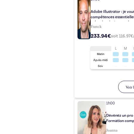
Adobe Illustrator : je vou
compétences essentielles du logiciel Illustra
créer des designs et des
Franck
233.94€
soit
116.97
€
L
M
Matin
Après-midi
Soir
Voir l
1h00
Devenez un pro 
Formation compl
Joanna