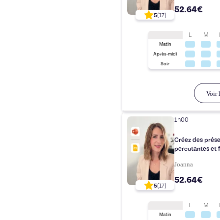
52.64€
5
(
17
)
L
M
Matin
Après-midi
Soir
Voir l
1h00
Créez des prése
percutantes et f
Joanna
52.64€
5
(
17
)
L
M
Matin