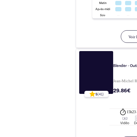
Matin
Après-midi
Soir
Voir l
Blender - Out
Jean-Michel
29.86€
5
(
41
)
15h23
Vidéo
D