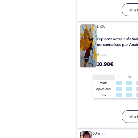
Voir l
1h00
Explorez votre créativ
personnalisés par Anaï
comics !
Anais
10.98€
L
M
Matin
Après-midi
Soir
Voir l
30 min