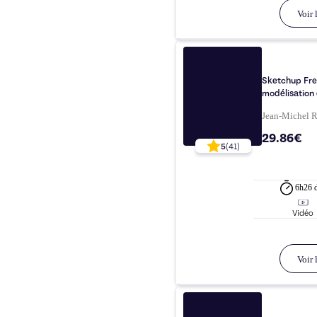
Voir l
Sketchup Free
modélisation
Jean-Michel
29.86€
5
(
41
)
6h26
Vidéo
Voir l