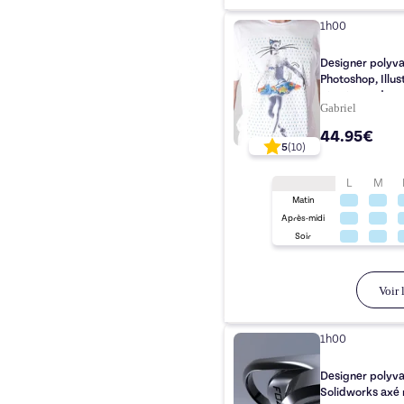
1h00
Designer polyva
Photoshop, Illus
et astuces du m
Gabriel
44.95€
5
(
10
)
L
M
Matin
Après-midi
Soir
Voir l
1h00
Designer polyva
Solidworks axé 