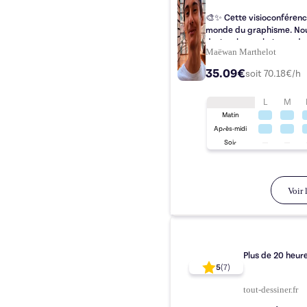
🎨✨ Cette visioconférenc
monde du graphisme. Nou
design, les techniques de
Maëwan Marthelot
35.09€
soit
70.18
€/h
L
M
Matin
Après-midi
Soir
Voir l
Plus de 20 heure
5
(
7
)
tout-dessiner.fr