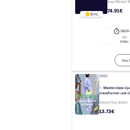
Jean-Michel
74.91€
5
(
41
)
18h18
Vidéo
Voir l
1h00
✨ Masterclass Upc
transformer une c
Juliette
Top
skiller
13.73€