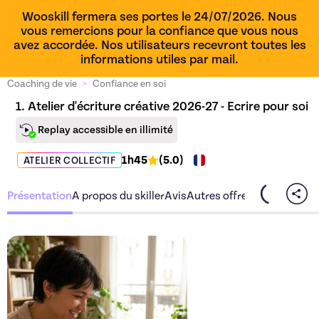
Wooskill fermera ses portes le 24/07/2026. Nous
vous remercions pour la confiance que vous nous
avez accordée. Nos utilisateurs recevront toutes les
informations utiles par mail.
Coaching de vie
>
Confiance en soi
1. Atelier d'écriture créative 2026-27 - Ecrire pour soi
Replay accessible en illimité
1h45
(
5.0
)
ATELIER COLLECTIF
Présentation
A propos du skiller
Avis
Autres offres du skiller
Découvrez l'offre
1. Atelie