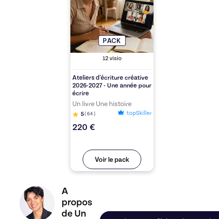
PACK
12
visio
Ateliers d'écriture créative
2026-2027 - Une année pour
écrire
Un livre Une histoire
topSkiller
5
(
64
)
220 €
Voir le pack
Découvrez le profil de Un livre Une histoire, Skil
A
propos
de Un