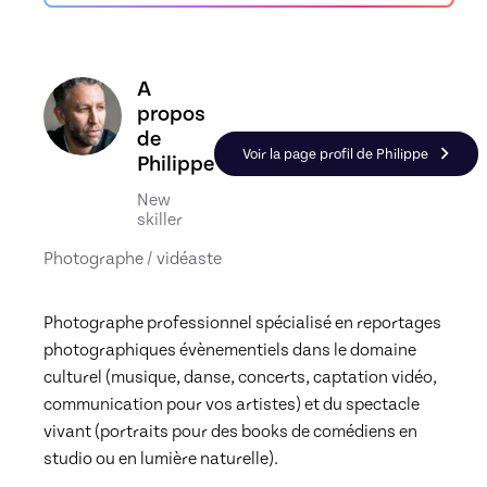
Découvrez le profil de Philippe, Skiller en Photo
A
propos
de
Voir la page profil de Philippe
Philippe
New
skiller
Photographe / vidéaste
Photographe professionnel spécialisé en reportages 
photographiques évènementiels dans le domaine 
culturel (musique, danse, concerts, captation vidéo, 
communication pour vos artistes) et du spectacle 
vivant (portraits pour des books de comédiens en 
studio ou en lumière naturelle).
