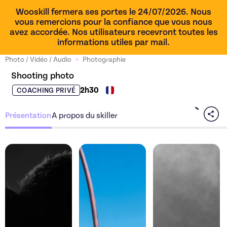
Wooskill fermera ses portes le 24/07/2026. Nous
vous remercions pour la confiance que vous nous
avez accordée. Nos utilisateurs recevront toutes les
informations utiles par mail.
Photo / Vidéo / Audio
>
Photographie
Shooting photo
2h30
COACHING PRIVÉ
Présentation
A propos du skiller
Découvrez l'offre
Shooting photo
Découvrez l'offre
de Phili
Sho