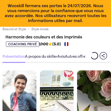
Wooskill fermera ses portes le 24/07/2026. Nous
vous remercions pour la confiance que vous nous
avez accordée. Nos utilisateurs recevront toutes les
informations utiles par mail.
Beauté et Style
>
Style mode
Harmonie des couleurs et des imprimés
1h00
(
5.0
)
COACHING PRIVÉ
Présentation
A propos du skiller
Avis
Autres offres du skiller
Découvrez l'offre
Harmonie des couleurs 
Découvrez l'offre
Ha