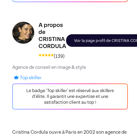
Découvrez le profil de CRISTINA CORDULA, Skill
A propos
de
CRISTINA
Voir la page profil de CRISTINA 
CORDULA
(
139
)
Agence de conseil en image & style
Top skiller
Le badge 'Top skiller' est réservé aux skillers
d'élite. Il garantit une expertise et une
satisfaction client au top !
Cristina Cordula ouvre à Paris en 2002 son agence de 