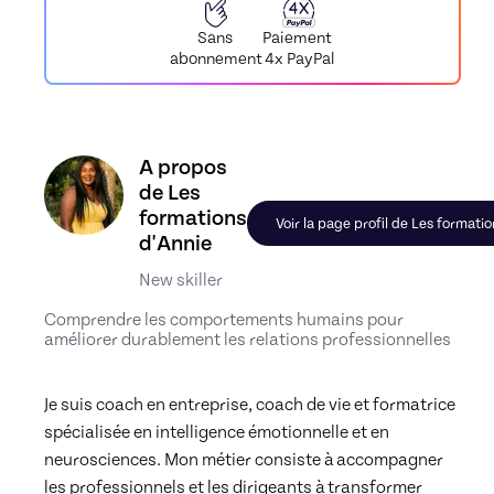
Paiement
Sans
4x PayPal
abonnement
Découvrez le profil de Les formations d'Annie, Sk
A propos
de Les
formations
Voir la page profil de Les formati
d'Annie
New skiller
Comprendre les comportements humains pour
améliorer durablement les relations professionnelles
Je suis coach en entreprise, coach de vie et formatrice 
spécialisée en intelligence émotionnelle et en 
neurosciences. Mon métier consiste à accompagner 
les professionnels et les dirigeants à transformer 