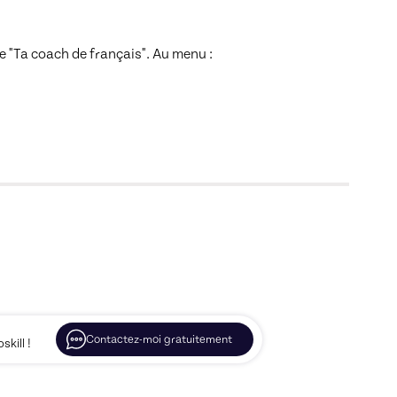
be "Ta coach de français". Au menu :

Contactez-moi gratuitement
kill !