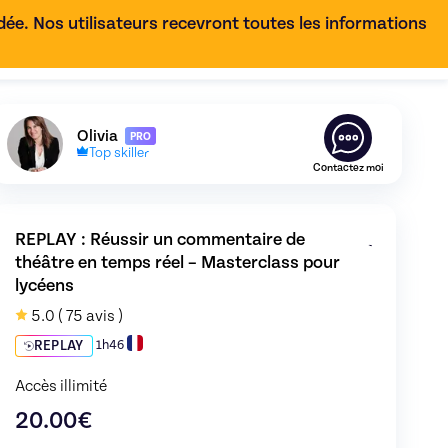
e. Nos utilisateurs recevront toutes les informations
FR
Découvrez le profil de
Olivia
,
Skiller en
Français
Olivia
PRO
Top skiller
Contactez moi
REPLAY : 
Réussir un commentaire de 
théâtre en temps réel – Masterclass pour 
lycéens
5.0
( 75 avis )
ur lycéens
de Olivia - image 0
REPLAY
1h46
Accès illimité
20.00
€