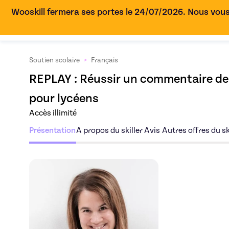
Wooskill fermera ses portes le 24/07/2026. Nous vous
Soutien scolaire
>
Français
REPLAY : 
Réussir un commentaire de 
pour lycéens
Accès illimité
Présentation
A propos du skiller
Avis
Autres offres du sk
Découvrez l'offre
Ré