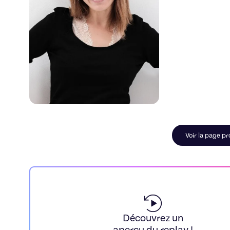
Voir la page pro
Découvrez un
aperçu du replay !