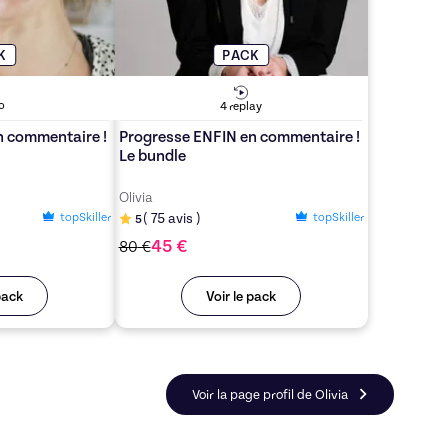
K
PACK
o
4
replay
n commentaire !
Progresse ENFIN en commentaire !
Le bundle
Olivia
topSkiller
topSkiller
(
75
avis
)
5
45
€
80
€
pack
Voir le pack
is
Voir la page profil de Olivia