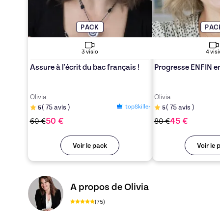
PACK
PAC
3
visio
4
visi
Assure à l'écrit du bac français !
Progresse ENFIN e
Olivia
Olivia
topSkiller
(
75
avis
)
(
75
avis
)
5
5
50
€
45
€
60
€
80
€
Voir le pack
Voir le 
Découvrez le profil de Olivia, Skiller en França
A propos de Olivia
(
75
)