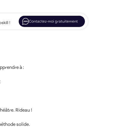
Contactez-moi gratuitement
kill !
prendre à :



éâtre. Rideau !

méthode solide.