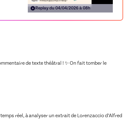
Replay du
04/04/2026 à 08h
mentaire de texte théâtral ! ✨ On fait tomber le 
emps réel, à analyser un extrait de Lorenzaccio d’Alfred 