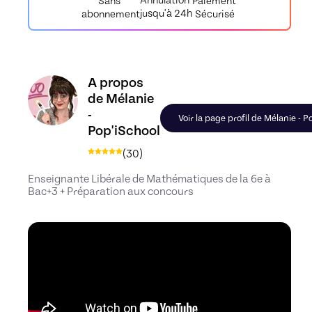
Annulation
Paiement
Sans
jusqu'à 24h
Sécurisé
abonnement
Découvrez le profil de Mélanie - Pop'iSchool, Ski
A propos
de Mélanie
-
Voir la page profil de Mélanie - P
Pop'iSchool
(
30
)
Enseignante Libérale de Mathématiques de la 6e à
Bac+3 + Préparation aux concours