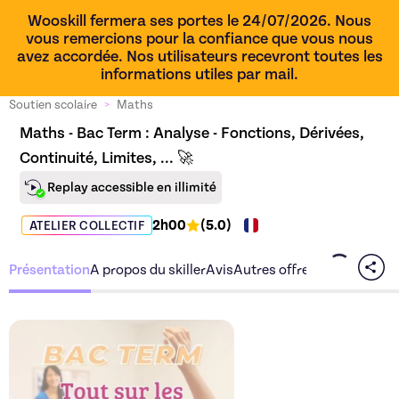
Wooskill fermera ses portes le 24/07/2026. Nous
vous remercions pour la confiance que vous nous
avez accordée. Nos utilisateurs recevront toutes les
informations utiles par mail.
Soutien scolaire
>
Maths
Maths - Bac Term : Analyse - Fonctions, Dérivées, 
Continuité, Limites, ... 🚀
Replay accessible en illimité
2h00
(
5.0
)
ATELIER COLLECTIF
Présentation
A propos du skiller
Avis
Autres offres du skiller
Découvrez l'offre
Maths - B