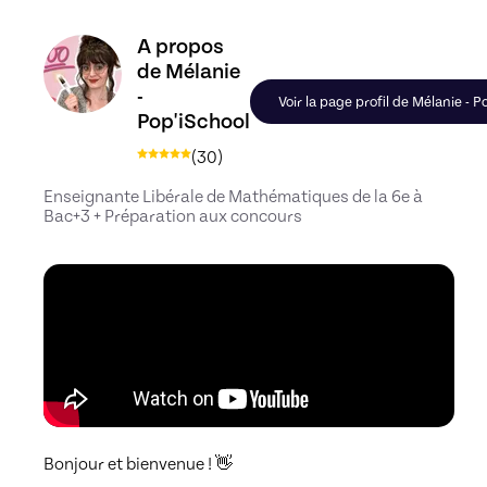
Découvrez le profil de Mélanie - Pop'iSchool, Ski
A propos
de Mélanie
-
Voir la page profil de Mélanie - P
Pop'iSchool
(
30
)
Enseignante Libérale de Mathématiques de la 6e à
Bac+3 + Préparation aux concours
Bonjour et bienvenue ! 👋
