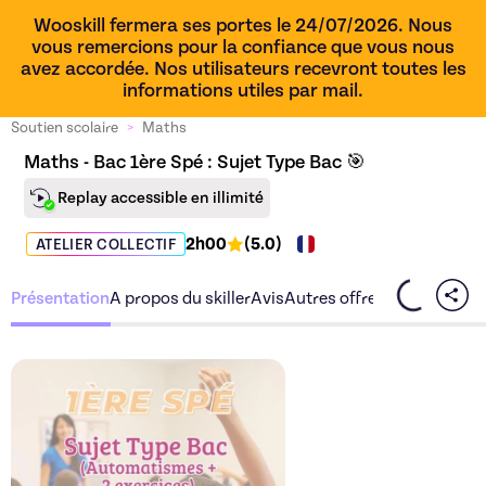
Wooskill fermera ses portes le 24/07/2026. Nous
vous remercions pour la confiance que vous nous
avez accordée. Nos utilisateurs recevront toutes les
informations utiles par mail.
Soutien scolaire
>
Maths
Maths - Bac 1ère Spé : Sujet Type Bac 🎯
Replay accessible en illimité
2h00
(
5.0
)
ATELIER COLLECTIF
Présentation
A propos du skiller
Avis
Autres offres du skiller
Découvrez l'offre
Maths - B