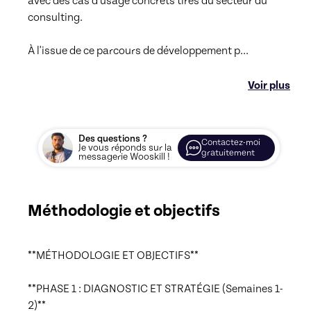
avec des cas d'usage concrets tirés du secteur du 
consulting.

À l'issue de ce parcours de développement p
...
Voir plus
Des questions ?
Contactez-moi
Je vous réponds sur la
gratuitement
messagerie Wooskill !
Méthodologie et objectifs
**MÉTHODOLOGIE ET OBJECTIFS**

**PHASE 1 : DIAGNOSTIC ET STRATÉGIE (Semaines 1-
2)**
