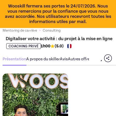
Wooskill fermera ses portes le 24/07/2026. Nous
vous remercions pour la confiance que vous nous
avez accordée. Nos utilisateurs recevront toutes les
informations utiles par mail.
Mentoring de carrière
>
Consulting
Digitaliser votre activité : du projet à la mise en ligne
1h00
(
5.0
)
COACHING PRIVÉ
Présentation
A propos du skiller
Avis
Autres offres du skiller
Découvrez l'offre
Digitalise