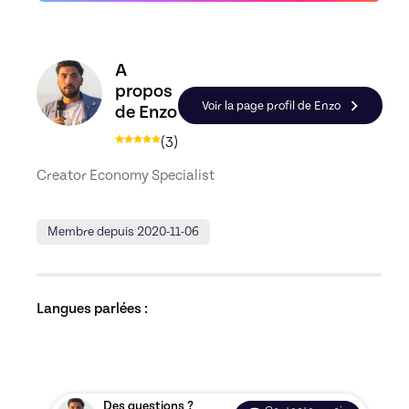
Découvrez le profil de Enzo, Skiller en Consultin
A
propos
Voir la page profil de Enzo
de Enzo
(
3
)
Creator Economy Specialist
Membre depuis 2020-11-06
Langues parlées :
Des questions ?