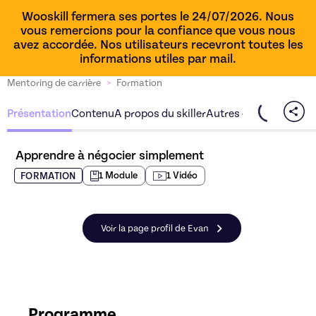
Wooskill fermera ses portes le 24/07/2026. Nous
vous remercions pour la confiance que vous nous
avez accordée. Nos utilisateurs recevront toutes les
informations utiles par mail.
Mentoring de carrière
>
Formation
Présentation
Contenu
A propos du skiller
Autres offres du skille
Apprendre à négocier simplement
1
Module
1
Vidéo
FORMATION
Voir la page profil de Evan
Programme