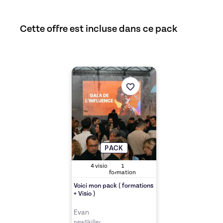
Cette offre est incluse dans ce pack
Découvrez l'offre
Voici mon pack ( formation
PACK
4
visio
1
formation
Voici mon pack ( formations
+ Visio )
Evan
newSkiller