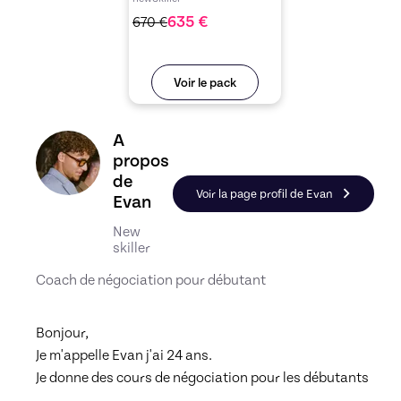
635
€
670
€
Voir le pack
Découvrez le profil de Evan, Skiller en Formation
A
propos
de
Voir la page profil de Evan
Evan
New
skiller
Coach de négociation pour débutant
Bonjour, 

Je m'appelle Evan j'ai 24 ans. 

Je donne des cours de négociation pour les débutants