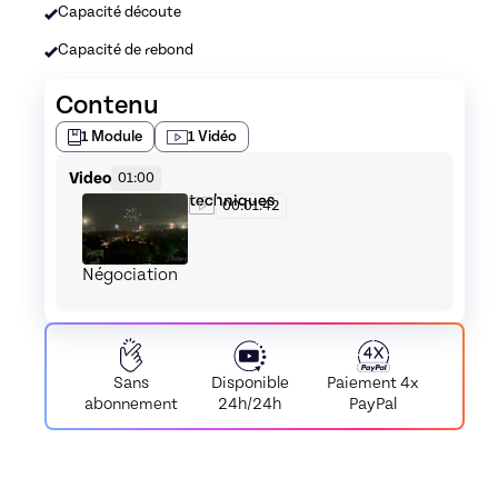
Capacité découte
Capacité de rebond
Contenu
1
Module
1
Vidéo
Video
01:00
Les premières techniques
00:01:42
Négociation
Disponible
Paiement
4x
Sans
24h/24h
PayPal
abonnement