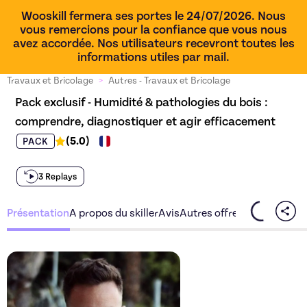
Wooskill fermera ses portes le 24/07/2026. Nous
vous remercions pour la confiance que vous nous
avez accordée. Nos utilisateurs recevront toutes les
informations utiles par mail.
Travaux et Bricolage
>
Autres - Travaux et Bricolage
Pack exclusif - Humidité & pathologies du bois : 
comprendre, diagnostiquer et agir efficacement
(
5.0
)
PACK
3 Replays
Présentation
A propos du skiller
Avis
Autres offres du skiller
Découvrez l'offre
Pack excl