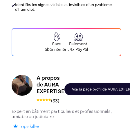
Identifier les signes visibles et invisibles d’un problème
d’humidité.
Paiement
Sans
4x PayPal
abonnement
Découvrez le profil de AURA EXPERTISE, Skiller e
A propos
de AURA
Voir la page profil de AURA EXPE
EXPERTISE
(
33
)
Expert en bâtiment particuliers et professionnels,
amiable ou judiciaire
Top skiller