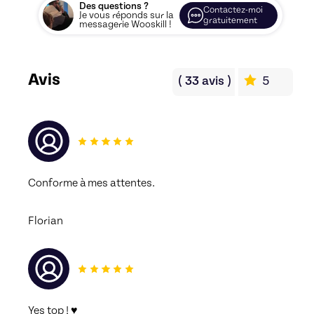
Des questions ?
Contactez-moi
Je vous réponds sur la
gratuitement
messagerie Wooskill !
Avis
(
33
avis
)
5
Conforme à mes attentes.
Florian
Yes top ! ♥ 