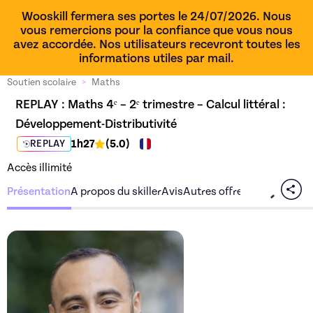
Wooskill fermera ses portes le 24/07/2026. Nous
vous remercions pour la confiance que vous nous
avez accordée. Nos utilisateurs recevront toutes les
informations utiles par mail.
Soutien scolaire
>
Maths
REPLAY : 
Maths 4ᵉ – 2ᵉ trimestre – Calcul littéral : 
Développement-Distributivité
1h27
(
5.0
)
REPLAY
Accès illimité
Présentation
A propos du skiller
Avis
Autres offres du skiller
Découvrez l'offre
Maths 4ᵉ 