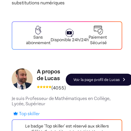
substitutions numériques
Paiement
Sans
Disponible 24h/24h
Sécurisé
abonnement
Découvrez le profil de Lucas, Skiller en Maths
A propos
de Lucas
Voir la page profil de Lucas
(
4055
)
Je suis Professeur de Mathématiques en Collège,
Lycée, Supérieur
Top skiller
Le badge 'Top skiller' est réservé aux skillers