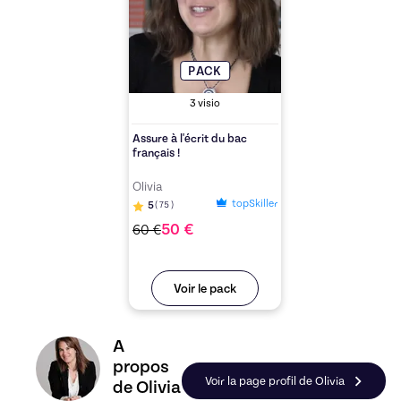
PACK
3
visio
Assure à l'écrit du bac
français !
Olivia
topSkiller
5
(
75
)
50
€
60
€
Voir le pack
Découvrez le profil de Olivia, Skiller en Français
A
propos
Voir la page profil de Olivia
de Olivia