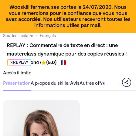
Wooskill fermera ses portes le 24/07/2026. Nous
vous remercions pour la confiance que vous nous
avez accordée. Nos utilisateurs recevront toutes les
informations utiles par mail.
Soutien scolaire
>
Français
REPLAY : 
Commentaire de texte en direct : une 
masterclass dynamique pour des copies réussies !
1h47
(
5.0
)
REPLAY
Accès illimité
Présentation
A propos du skiller
Avis
Autres offres du skiller
Découvrez l'offre
Commenta