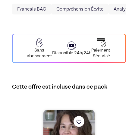
Francais BAC
Compréhension Écrite
Analyse d
Paiement
Sans
Disponible 24h/24h
Sécurisé
abonnement
Cette offre est incluse dans ce pack
Découvrez l'offre
Assure à l'écrit du bac fran