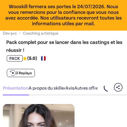
Wooskill fermera ses portes le 24/07/2026. Nous
vous remercions pour la confiance que vous nous
avez accordée. Nos utilisateurs recevront toutes les
informations utiles par mail.
Dev-pro
>
Coaching artistique
Pack complet pour se lancer dans les castings et les 
réussir !
(
5.0
)
PACK
3 Replays
Présentation
A propos du skiller
Avis
Autres offres du skiller
Découvrez l'offre
Pack comp