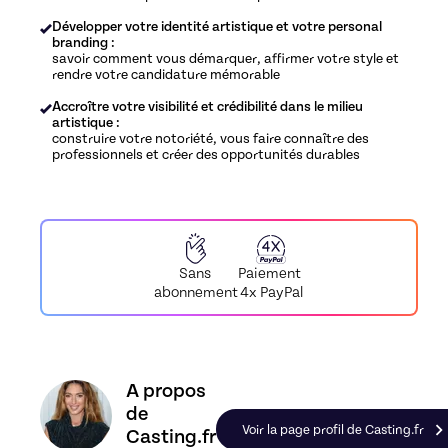
Développer votre identité artistique et votre personal
branding :
savoir comment vous démarquer, affirmer votre style et
rendre votre candidature mémorable
Accroître votre visibilité et crédibilité dans le milieu
artistique :
construire votre notoriété, vous faire connaître des
professionnels et créer des opportunités durables
Paiement
Sans
4x PayPal
abonnement
Découvrez le profil de Casting.fr, Skiller en Coa
A propos
de
Voir la page profil de Casting.fr
Casting.fr