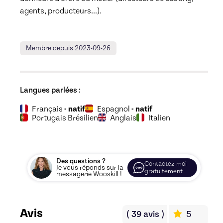
agents, producteurs...).

Membre depuis 2023-09-26
Langues parlées :
Français
- natif
Espagnol
- natif
Portugais Brésilien
Anglais
Italien
Des questions ?
Contactez-moi
Je vous réponds sur la
gratuitement
messagerie Wooskill !
Avis
(
39
avis
)
5