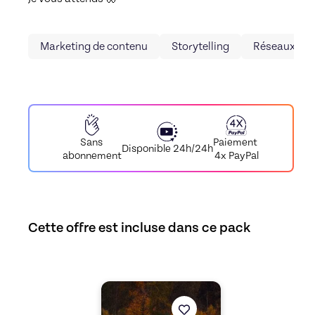
Marketing de contenu
Storytelling
Réseaux soc
Paiement
Sans
Disponible 24h/24h
4x PayPal
abonnement
Cette offre est incluse dans ce pack
Découvrez l'offre
Le storytelling sur Instag