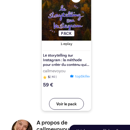
PACK
1
replay
Le storytelling sur
Instagram : la méthode
pour créer du contenu qui
touche.
callmevoyou
topSkiller
5
(
40
)
59 €
Voir le pack
Découvrez le profil de callmevoyou, Skiller en S
A propos de
callmevoyou