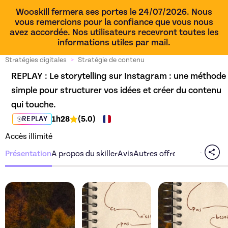
Wooskill fermera ses portes le 24/07/2026. Nous
vous remercions pour la confiance que vous nous
avez accordée. Nos utilisateurs recevront toutes les
informations utiles par mail.
Stratégies digitales
>
Stratégie de contenu
REPLAY : 
Le storytelling sur Instagram : une méthode 
simple pour structurer vos idées et créer du contenu 
qui touche.
1h28
(
5.0
)
REPLAY
Accès illimité
Présentation
A propos du skiller
Avis
Autres offres du skiller
Découvrez l'offre
Le storytelling sur Ins
Découvrez l'offre
Le