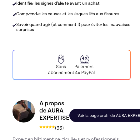
Identifier les signes d’alerte avant un achat
Comprendre les causes et les risques liés aux fissures
Savoir quand agir (et comment !) pour éviter les mauvaises
surprises
Paiement
Sans
4x PayPal
abonnement
Découvrez le profil de AURA EXPERTISE, Skiller e
A propos
de AURA
Voir la page profil de AURA EXPE
EXPERTISE
(
33
)
Expert en bâtiment particuliers et professionnels,