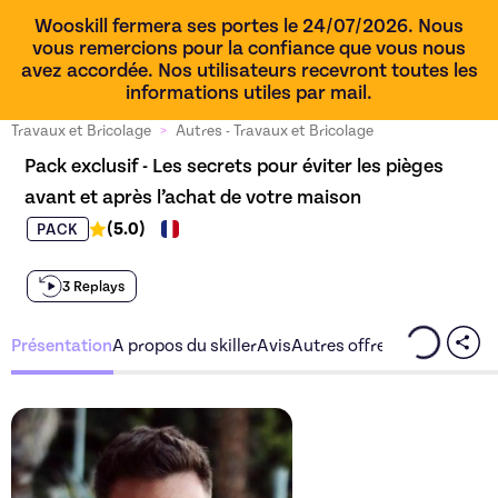
Wooskill fermera ses portes le 24/07/2026. Nous
vous remercions pour la confiance que vous nous
avez accordée. Nos utilisateurs recevront toutes les
informations utiles par mail.
Travaux et Bricolage
>
Autres - Travaux et Bricolage
Pack exclusif - Les secrets pour éviter les pièges 
avant et après l’achat de votre maison
(
5.0
)
PACK
3 Replays
Présentation
A propos du skiller
Avis
Autres offres du skiller
Découvrez l'offre
Pack excl