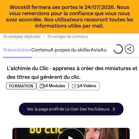
Wooskill fermera ses portes le 24/07/2026. Nous
vous remercions pour la confiance que vous nous
avez accordée. Nos utilisateurs recevront toutes les
informations utiles par mail.
Stratégies digitales
>
Stratégie de contenu
Présentation
Contenu
A propos du skiller
Avis
Autres offres du s
L'alchimie du Clic - apprenez à créer des miniatures et 
des titres qui génèrent du clic.
14
Module
s
14
Vidéo
s
FORMATION
Voir la page profil de Le Coin Des YouTubeurs