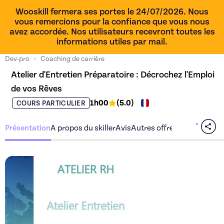
Wooskill fermera ses portes le 24/07/2026. Nous
vous remercions pour la confiance que vous nous
avez accordée. Nos utilisateurs recevront toutes les
informations utiles par mail.
Dev-pro
>
Coaching de carrière
Atelier d'Entretien Préparatoire : Décrochez l'Emploi 
de vos Rêves
1h00
(
5.0
)
COURS PARTICULIER
Présentation
A propos du skiller
Avis
Autres offres du skiller
Découvrez l'offre
Atelier d