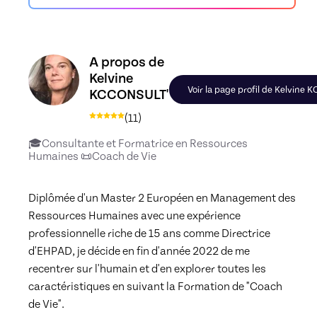
Découvrez le profil de Kelvine KCCONSULT', Skill
A propos de
Kelvine
Voir la page profil de Kelvine
KCCONSULT'
(
11
)
🎓Consultante et Formatrice en Ressources
Humaines 📜Coach de Vie
Diplômée d'un Master 2 Européen en Management des 
Ressources Humaines avec une expérience 
professionnelle riche de 15 ans comme Directrice 
d'EHPAD, je décide en fin d'année 2022 de me 
recentrer sur l'humain et d'en explorer toutes les 
caractéristiques en suivant la Formation de "Coach 
de Vie".
