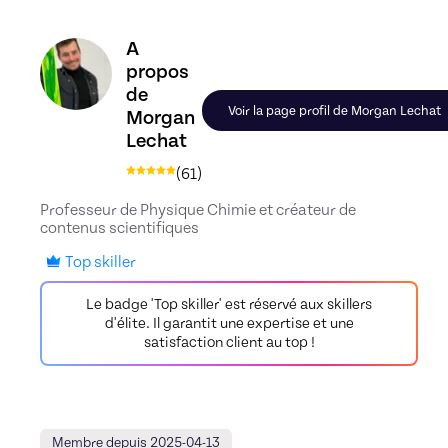
Découvrez le profil de Morgan Lechat, Skiller en
A
propos
de
Voir la page profil de Morgan Lechat
Morgan
Lechat
(
61
)
Professeur de Physique Chimie et créateur de
contenus scientifiques
Top skiller
Le badge 'Top skiller' est réservé aux skillers
d'élite. Il garantit une expertise et une
satisfaction client au top !
Membre depuis 2025-04-13