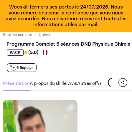
Wooskill fermera ses portes le 24/07/2026. Nous
vous remercions pour la confiance que vous nous
avez accordée. Nos utilisateurs recevront toutes les
informations utiles par mail.
Soutien scolaire
>
Chimie
Programme Complet 5 séances DNB Physique Chimie
(
5.0
)
PACK
5 Replays
Présentation
A propos du skiller
Avis
Autres offres du skiller
Découvrez l'offre
Programm