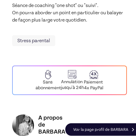
Séance de coaching "one shot" ou "suivi". 

On pourra aborder un point en particulier ou balayer 
de façon plus large votre quotidien.
Stress parental
Annulation
Paiement
Sans
jusqu'à 24h
4x PayPal
abonnement
Découvrez le profil de BARBARA, Skiller en Deve
A propos
de
Voir la page profil de BARBARA
BARBARA