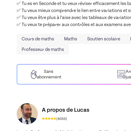
✅ Tu es en Seconde et tu veux réviser efficacement les b
✅ Tu veux mieux comprendre le lien entre variations et si
✅ Tu veux être plus à l’aise avec les tableaux de variation
✅ Tu veux te préparer aux contrôles et aux examens avec
Cours de maths
Maths
Soutien scolaire
Professeur de maths
Sans
An
abonnement
ju
Découvrez le profil de Lucas, Skiller en Maths
A propos de Lucas
(
4055
)