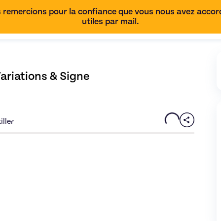
 remercions pour la confiance que vous nous avez accordé
utiles par mail.
Variations & Signe
iller
asse de seconde : Les Fonctions - Variations & Signe
de Lucas - i