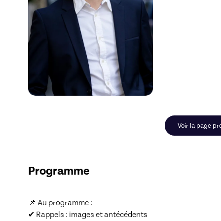
Voir la page pr
Programme
📌 Au programme :

✔ Rappels : images et antécédents
