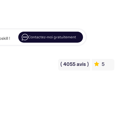
Contactez-moi gratuitement
kill !
(
4055
avis
)
5