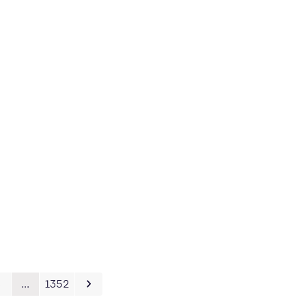
3
…
1352