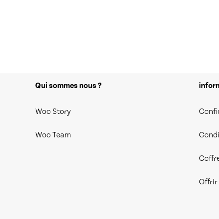
Qui sommes nous ?
infor
Woo Story
Confi
Woo Team
Condi
Coffr
Offri