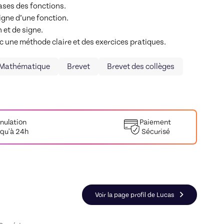
ases des fonctions.

gne d’une fonction.

 et de signe.

 une méthode claire et des exercices pratiques.
Mathématique
Brevet
Brevet des collèges
nulation
Paiement
squ'à 24h
Sécurisé
Voir la page profil de Lucas