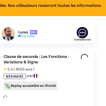
e. Nos utilisateurs recevront toutes les informations
FR
Découvrez le profil de
Lucas
,
Skiller en
Maths
Lucas
PRO
Top skiller
Contactez moi
Classe de seconde : Les Fonctions - 
Variations & Signe
5.0
( 4055 avis )
mage 0
1h30
WEBINAIRE
Replay accessible en illimité