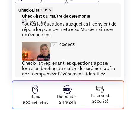
Check-List
00:15
Check-list du maître de cérémonie
Document
Toutes les questions auxquelles il convient de
répondre pour permettre au MC de maîtriser
un événement.
wooskill_1
00:01:03
Check-list reprenant les questions à poser
lors d'un briefing du maître de cérémonie afin
de : - comprendre l'événement - identifier
l'audience - optimiser les relation entre le MC
et l'organisateur de l'événement
Paiement
Disponible
Sans
Sécurisé
24h/24h
abonnement