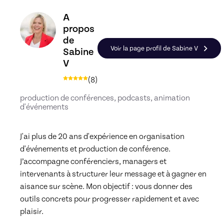
Découvrez le profil de Sabine V, Skiller en Événe
A
propos
de
Voir la page profil de Sabine V
Sabine
V
(
8
)
production de conférences, podcasts, animation
d'événements
J'ai plus de 20 ans d'expérience en organisation 
d'événements et production de conférence. 
J’accompagne conférenciers, managers et 
intervenants à structurer leur message et à gagner en 
aisance sur scène. Mon objectif : vous donner des 
outils concrets pour progresser rapidement et avec 
plaisir.
