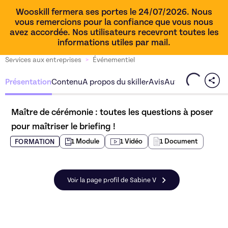
Wooskill fermera ses portes le 24/07/2026. Nous
vous remercions pour la confiance que vous nous
avez accordée. Nos utilisateurs recevront toutes les
informations utiles par mail.
Services aux entreprises
>
Événementiel
Présentation
Contenu
A propos du skiller
Avis
Autres offres du s
Maître de cérémonie : toutes les questions à poser 
pour maîtriser le briefing !
1
Module
1
Vidéo
1
Document
FORMATION
Voir la page profil de Sabine V