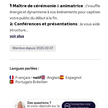
🎙️ 𝗠𝗮𝗶̂𝘁𝗿𝗲 𝗱𝗲 𝗰𝗲́𝗿𝗲́𝗺𝗼𝗻𝗶𝗲 & 𝗮𝗻𝗶𝗺𝗮𝘁𝗿𝗶𝗰𝗲 : J’insuffle 
énergie et dynamisme à vos événements pour captiver 
votre public du début à la fin.

🎤 𝗖𝗼𝗻𝗳𝗲́𝗿𝗲𝗻𝗰𝗲𝘀 𝗲𝘁 𝗽𝗿𝗲́𝘀𝗲𝗻𝘁𝗮𝘁𝗶𝗼𝗻𝘀 : Je vous aide 
structure
... 
voir plus
Membre depuis 2025-02-07
Langues parlées :
Français
- natif
Anglais
Espagnol
Portugais Brésilien
Des questions ?
Contactez-moi
Je vous réponds sur la
gratuitement