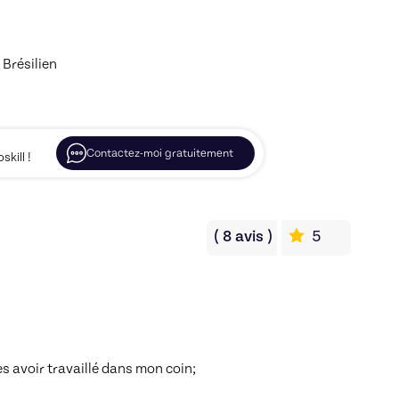
 Brésilien
Contactez-moi gratuitement
kill !
(
8
avis
)
5
ès avoir travaillé dans mon coin;