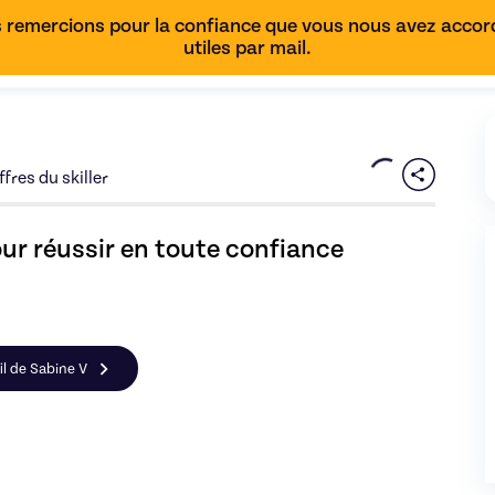
 remercions pour la confiance que vous nous avez accordé
utiles par mail.
fres du skiller
ur réussir en toute confiance
il de Sabine V