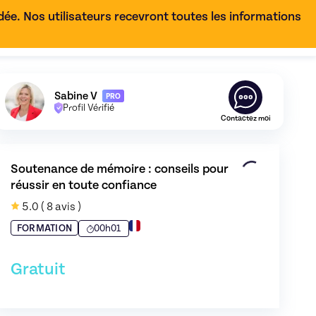
e. Nos utilisateurs recevront toutes les informations
FR
Découvrez le profil de
Sabine V
,
Skiller en
Coaching de l'
Sabine V
PRO
Profil Vérifié
Contactez moi
Soutenance de mémoire : conseils pour 
réussir en toute confiance
5.0
( 8 avis )
00h01
FORMATION
Gratuit