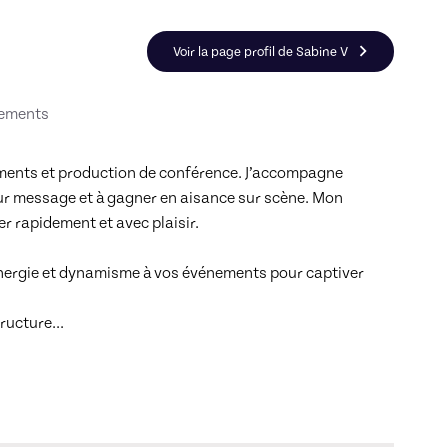
hing de l'élève et de l'étudiant
Voir la page profil de Sabine V
nements
ements et production de conférence. J’accompagne 
ur message et à gagner en aisance sur scène. Mon 
r rapidement et avec plaisir.

 J’insuffle énergie et dynamisme à vos événements pour captiver 
 structure
... 