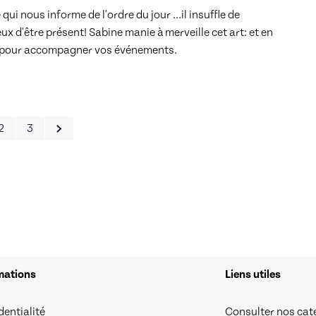
 nous informe de l'ordre du jour ...il insuffle de 
x d'être présent! Sabine manie à merveille cet art: et en 
n pour accompagner vos événements.
2
3
mations
Liens utiles
dentialité
Consulter nos cat