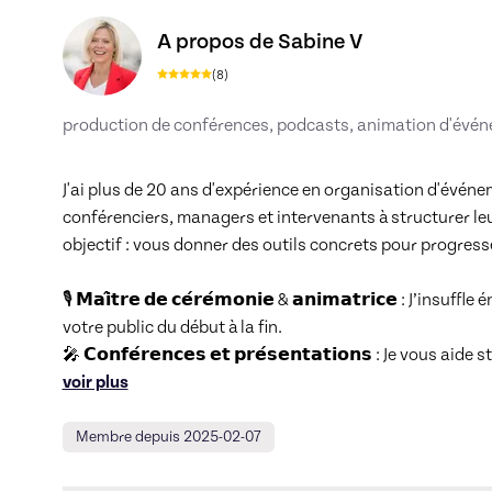
Découvrez le profil de Sabine V, Skiller en Coac
A propos de Sabine V
(
8
)
production de conférences, podcasts, animation d'évé
J'ai plus de 20 ans d'expérience en organisation d'évén
conférenciers, managers et intervenants à structurer le
objectif : vous donner des outils concrets pour progresse
🎙️ 𝗠𝗮𝗶̂𝘁𝗿𝗲 𝗱𝗲 𝗰𝗲́𝗿𝗲́𝗺𝗼𝗻𝗶𝗲 & 𝗮𝗻𝗶𝗺𝗮𝘁𝗿𝗶𝗰𝗲 :
votre public du début à la fin.

🎤 𝗖𝗼𝗻𝗳𝗲́𝗿𝗲𝗻𝗰𝗲𝘀 𝗲𝘁 𝗽𝗿𝗲́𝘀𝗲𝗻𝘁𝗮𝘁𝗶𝗼𝗻𝘀 : Je vous aide
voir plus
Membre depuis 2025-02-07