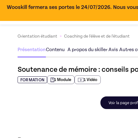
Wooskill fermera ses portes le 24/07/2026. Nous vous
Orientation étudiant
>
Coaching de l'élève et de l'étudiant
Présentation
Contenu
A propos du skiller
Avis
Autres of
Soutenance de mémoire : conseils po
1
Module
1
Vidéo
FORMATION
Voir la page prof