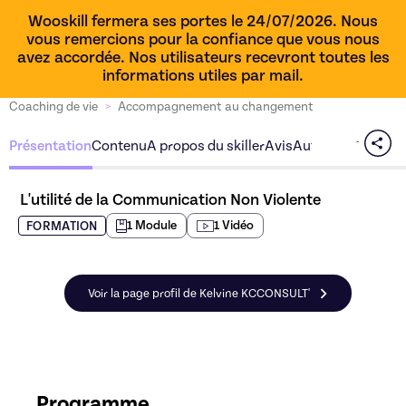
Wooskill fermera ses portes le 24/07/2026. Nous
vous remercions pour la confiance que vous nous
avez accordée. Nos utilisateurs recevront toutes les
informations utiles par mail.
Coaching de vie
>
Accompagnement au changement
Présentation
Contenu
A propos du skiller
Avis
Autres offres du s
L'utilité de la Communication Non Violente
1
Module
1
Vidéo
FORMATION
Voir la page profil de Kelvine KCCONSULT'
Programme