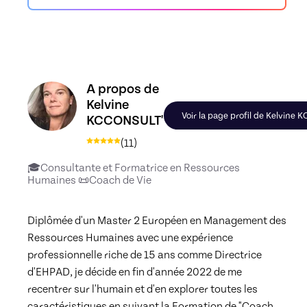
Découvrez le profil de Kelvine KCCONSULT', Sk
A propos de
Kelvine
Voir la page profil de Kelvine
KCCONSULT'
(
11
)
🎓Consultante et Formatrice en Ressources
Humaines 📜Coach de Vie
Diplômée d'un Master 2 Européen en Management des 
Ressources Humaines avec une expérience 
professionnelle riche de 15 ans comme Directrice 
d'EHPAD, je décide en fin d'année 2022 de me 
recentrer sur l'humain et d'en explorer toutes les 
caractéristiques en suivant la Formation de "Coach 