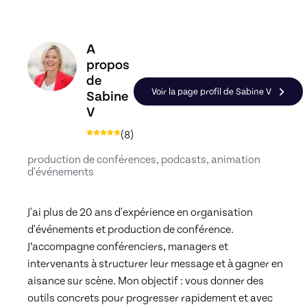
Découvrez le profil de Sabine V, Skiller en Événe
A
propos
de
Voir la page profil de Sabine V
Sabine
V
(
8
)
production de conférences, podcasts, animation
d'événements
J'ai plus de 20 ans d'expérience en organisation 
d'événements et production de conférence. 
J’accompagne conférenciers, managers et 
intervenants à structurer leur message et à gagner en 
aisance sur scène. Mon objectif : vous donner des 
outils concrets pour progresser rapidement et avec 