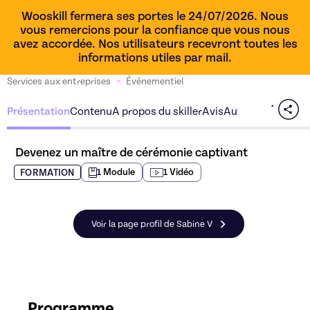
Wooskill fermera ses portes le 24/07/2026. Nous
vous remercions pour la confiance que vous nous
avez accordée. Nos utilisateurs recevront toutes les
informations utiles par mail.
Services aux entreprises
>
Événementiel
Présentation
Contenu
A propos du skiller
Avis
Autres offres du s
Devenez un maître de cérémonie captivant
1
Module
1
Vidéo
FORMATION
Voir la page profil de Sabine V
Programme