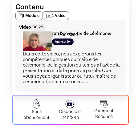
Contenu
1
Module
1
Vidéo
Video
00:22
Comment être un bon maître de cérémonie
00:23:00
Aperçu
Dans cette vidéo, nous explorons les
compétences uniques du maître de
cérémonie, de la gestion du temps à l'art de la
présentation et de la prise de parole. Que
vous soyez organisateur ou futur maître de
cérémonie (animateur ou mo...
Paiement
Disponible
Sans
Sécurisé
24h/24h
abonnement