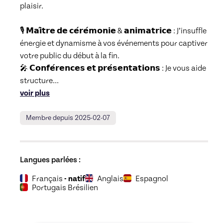
plaisir.

🎙️ 𝗠𝗮𝗶̂𝘁𝗿𝗲 𝗱𝗲 𝗰𝗲́𝗿𝗲́𝗺𝗼𝗻𝗶𝗲 & 𝗮𝗻𝗶𝗺𝗮𝘁𝗿𝗶𝗰𝗲 : J’insuffle 
énergie et dynamisme à vos événements pour captiver 
votre public du début à la fin.

🎤 𝗖𝗼𝗻𝗳𝗲́𝗿𝗲𝗻𝗰𝗲𝘀 𝗲𝘁 𝗽𝗿𝗲́𝘀𝗲𝗻𝘁𝗮𝘁𝗶𝗼𝗻𝘀 : Je vous aide 
structure
... 
voir plus
Membre depuis 2025-02-07
Langues parlées :
Français
- natif
Anglais
Espagnol
Portugais Brésilien