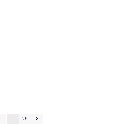
3
…
26