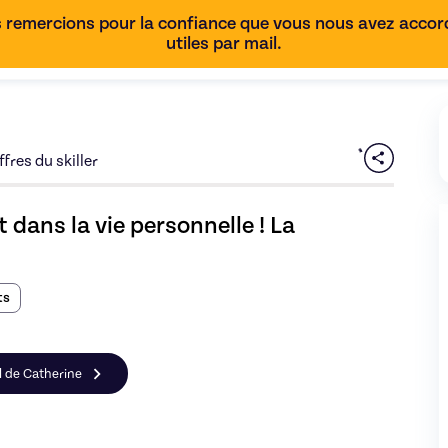
 remercions pour la confiance que vous nous avez accordé
utiles par mail.
fres du skiller
ans la vie personnelle ! La 
t
s
il de Catherine