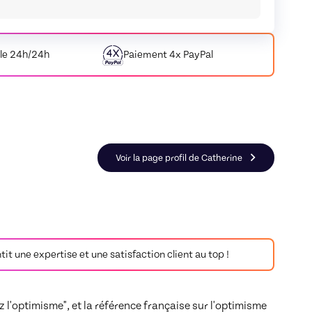
le 24h/24h
Paiement
4x PayPal
0:20
 communication
nfiance en soi
Voir la page profil de Catherine
antit une expertise et une satisfaction client au top !
 l'optimisme", et la référence française sur l'optimisme 