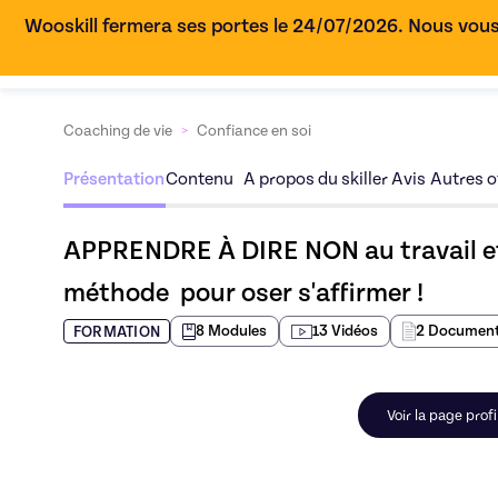
Wooskill fermera ses portes le 24/07/2026. Nous vous
Coaching de vie
>
Confiance en soi
Présentation
Contenu
A propos du skiller
Avis
Autres of
APPRENDRE À DIRE NON au travail et d
méthode  pour oser s'affirmer !
8
Module
s
13
Vidéo
s
2
Documen
FORMATION
Voir la page prof