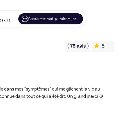
Contactez-moi gratuitement
kill !
(
78
avis
)
5
ule dans mes "symptômes" qui me gâchent la vie au 
econnue dans tout ce qui a été dit. Un grand merci 🩷 