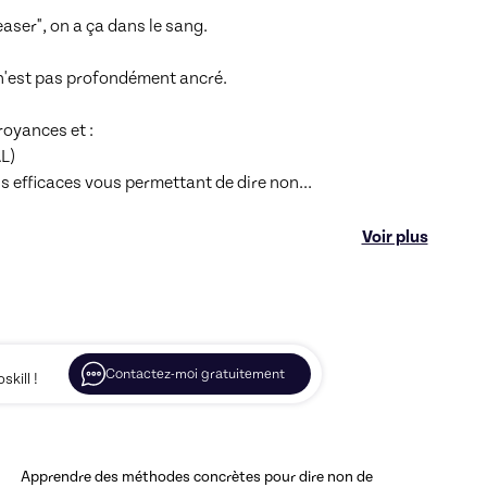
er", on a ça dans le sang. 

 n'est pas profondément ancré.

oyances et :

)

ils efficaces vous permettant de dire non
...
Voir plus
Contactez-moi gratuitement
kill !
Apprendre des méthodes concrètes pour dire non de