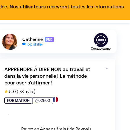
e. Nos utilisateurs recevront toutes les informations
FR
Découvrez le profil de
Catherine
,
Skiller en
Confiance en
Catherine
PRO
Top skiller
Contactez moi
APPRENDRE À DIRE NON au travail et 
dans la vie personnelle ! La méthode  
pour oser s'affirmer !
5.0
( 78 avis )
02h00
FORMATION
Payez en 4x sans frais (via Paypal)