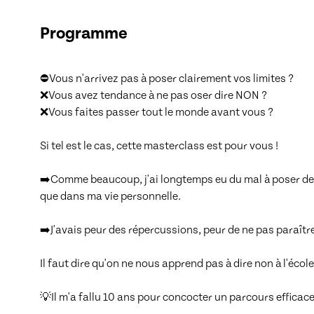
Programme
⛔Vous n'arrivez pas à poser clairement vos limites ? 

❌Vous avez tendance à ne pas oser dire NON ? 

❌Vous faites passer tout le monde avant vous ? 

Si tel est le cas, cette masterclass est pour vous ! 

➡️Comme beaucoup, j'ai longtemps eu du mal à poser des 
que dans ma vie personnelle. 

➡️J'avais peur des répercussions, peur de ne pas paraître
Il faut dire qu'on ne nous apprend pas à dire non à l'école. 
💡Il m'a fallu 10 ans pour concocter un parcours efficace