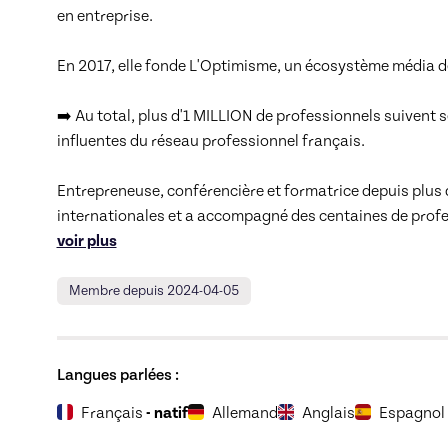
6. Des exemples concrets
00:07
en entreprise.

❌ Refuser une mission quand l'agenda est plein et qu
❌ Arrêter d'en faire trop
En 2017, elle fonde L'Optimisme, un écosystème média d
Conclusion
00:09
➡️ Au total, plus d'1 MILLION de professionnels suivent ses
Pour conclure
influentes du réseau professionnel français.

Conclusion
Entrepreneuse, conférencière et formatrice depuis plus de
internationales et a accompagné des centaines de prof
voir plus
Membre depuis 2024-04-05
Langues parlées :
Français
- natif
Allemand
Anglais
Espagnol