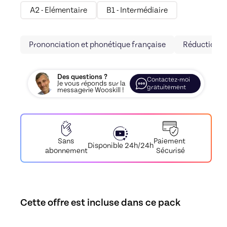
A2 - Elémentaire
B1 - Intermédiaire
Prononciation et phonétique française
Réduction d
Des questions ?
Contactez-moi
Je vous réponds sur la
gratuitement
messagerie Wooskill !
Paiement
Sans
Disponible 24h/24h
Sécurisé
abonnement
Cette offre est incluse dans ce pack