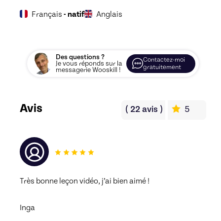
Français
- natif
Anglais
Des questions ?
Contactez-moi
Je vous réponds sur la
gratuitement
messagerie Wooskill !
Avis
(
22
avis
)
5
Très bonne leçon vidéo, j’ai bien aimé !
Inga