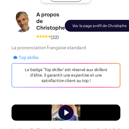
Découvrez le profil de Christophe, Skiller en Fr
A propos
de
Voir la page profil de Christophe
Christophe
(
22
)
La prononciation française standard
Top skiller
Le badge 'Top skiller' est réservé aux skillers
d'élite. Il garantit une expertise et une
satisfaction client au top !