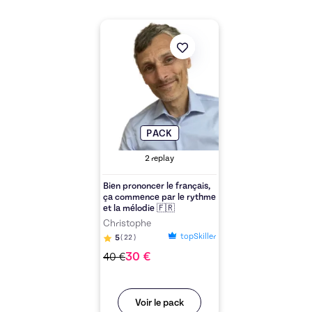
Découvrez l'offre
Bien prononcer le françai
PACK
2
replay
Bien prononcer le français,
ça commence par le rythme
et la mélodie 🇫🇷
Christophe
topSkiller
5
(
22
)
30
€
40
€
Voir le pack