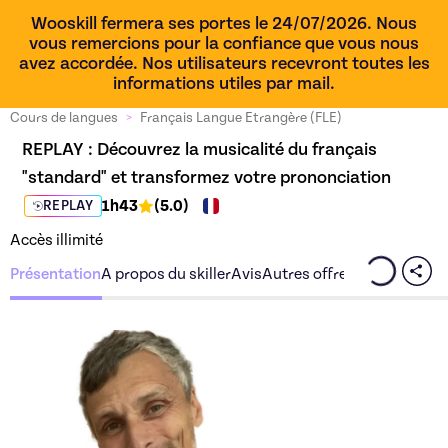
Wooskill fermera ses portes le 24/07/2026. Nous
vous remercions pour la confiance que vous nous
avez accordée. Nos utilisateurs recevront toutes les
informations utiles par mail.
Cours de langues
>
Français Langue Etrangère (FLE)
REPLAY : 
Découvrez la musicalité du français 
"standard" et transformez votre prononciation
1h43
(
5.0
)
REPLAY
Accès illimité
Présentation
A propos du skiller
Avis
Autres offres du skiller
Découvrez l'offre
Découvre