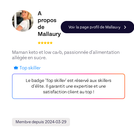
Découvrez le profil de Mallaury, Skiller en Equili
A
propos
de
Voir la page profil de Mallaury
Mallaury
Maman keto et low carb, passionnée d'alimentation
allégée en sucre.
Top skiller
Le badge 'Top skiller' est réservé aux skillers
d'élite. Il garantit une expertise et une
satisfaction client au top !
Membre depuis 2024-03-29