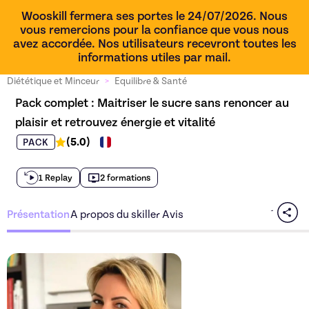
Wooskill fermera ses portes le 24/07/2026. Nous
vous remercions pour la confiance que vous nous
avez accordée. Nos utilisateurs recevront toutes les
informations utiles par mail.
Diététique et Minceur
>
Equilibre & Santé
Pack complet : Maitriser le sucre sans renoncer au 
plaisir et retrouvez énergie et vitalité
(
5.0
)
PACK
1 Replay
2 formations
Présentation
A propos du skiller
Avis
Découvrez l'offre
Pack comp