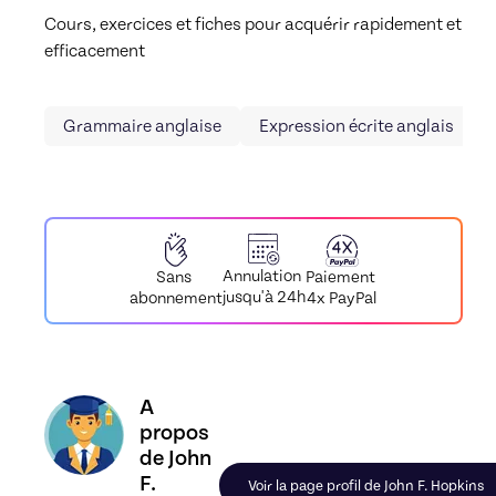
Cours, exercices et fiches pour acquérir rapidement et 
efficacement
Grammaire anglaise
Expression écrite anglais
Annulation
Paiement
Sans
jusqu'à 24h
4x PayPal
abonnement
Découvrez le profil de John F. Hopkins, Skiller en
A
propos
de John
F.
Voir la page profil de John F. Hopkins