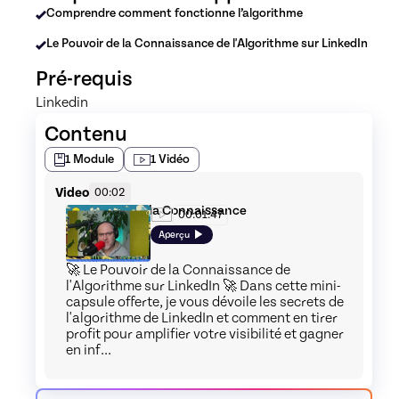
Comprendre comment fonctionne l’algorithme
Le Pouvoir de la Connaissance de l'Algorithme sur LinkedIn
Pré-requis
Linkedin
Contenu
1
Module
1
Vidéo
Video
00:02
Le Pouvoir de la Connaissance
00:01:47
Aperçu
🚀 Le Pouvoir de la Connaissance de
l'Algorithme sur LinkedIn 🚀 Dans cette mini-
capsule offerte, je vous dévoile les secrets de
l'algorithme de LinkedIn et comment en tirer
profit pour amplifier votre visibilité et gagner
en inf...