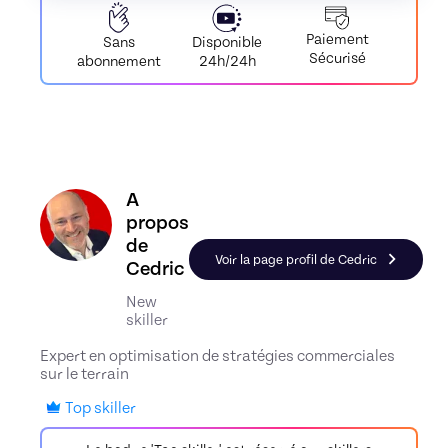
Paiement
Disponible
Sans
Sécurisé
24h/24h
abonnement
Découvrez le profil de Cedric, Skiller en Stratég
A
propos
de
Voir la page profil de Cedric
Cedric
New
skiller
Expert en optimisation de stratégies commerciales
sur le terrain
Top skiller