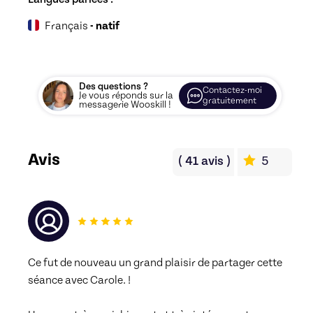
Ebook 6 : entraînement à l’exercice de la dictée
Français
- natif
00:30
Ebook 6 : entraînement à l’exercice de la dictée
et mise en application de tout ce qui a été
Document
Des questions ?
Contactez-moi
Je vous réponds sur la
gratuitement
messagerie Wooskill !
Avis
(
41
avis
)
5
Ce fut de nouveau un grand plaisir de partager cette 
séance avec Carole. !