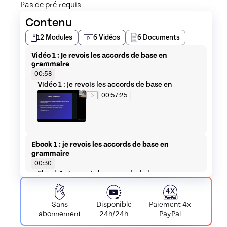
Pas de pré-requis
Contenu
12
Modules
6
Vidéos
6
Documents
Vidéo 1 : Je revois les accords de base en
grammaire
00:58
Vidéo 1 : Je revois les accords de base en
grammaire
00:57:25
Ebook 1 : je revois les accords de base en
grammaire
00:30
Ebook 1 : je revois les accords de base en
grammaire
Document
Disponible
Paiement
4x
Sans
Vidéo 2 : j’écris ER ou É ? Quelle est la lettre
24h/24h
PayPal
abonnement
muette à la fin de « j’ai fai… », « il a mi… » ?