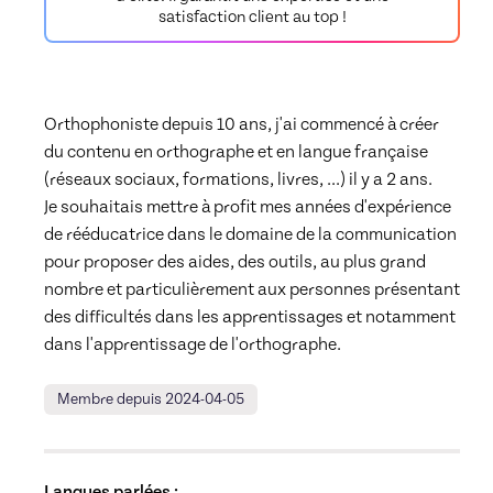
Vidéo 5 : La relecture => j’apprends à chercher et à
satisfaction client au top !
trouver mes fautes d’orthographe !
01:13
Vidéo 5 : La relecture => j’apprends à chercher et
à trouver mes fautes d’orthographe !
01:12:38
Orthophoniste depuis 10 ans, j'ai commencé à créer 
du contenu en orthographe et en langue française 
(réseaux sociaux, formations, livres, ...) il y a 2 ans.

Je souhaitais mettre à profit mes années d'expérience 
Ebook 5 : la relecture => j’apprends à chercher et à
trouver mes fautes d’orthographe !
de rééducatrice dans le domaine de la communication 
00:30
pour proposer des aides, des outils, au plus grand 
Ebook 5 : la relecture => j’apprends à chercher et
nombre et particulièrement aux personnes présentant 
à trouver mes fautes d’orthographe !
Document
des difficultés dans les apprentissages et notamment 
dans l'apprentissage de l'orthographe.  
Ebook 6 : Entraînement à l’exercice de la dictée
01:00
Membre depuis 2024-04-05
Vidéo 6 : Entraînement à l’exercice de la dictée
00:59:45
Langues parlées :