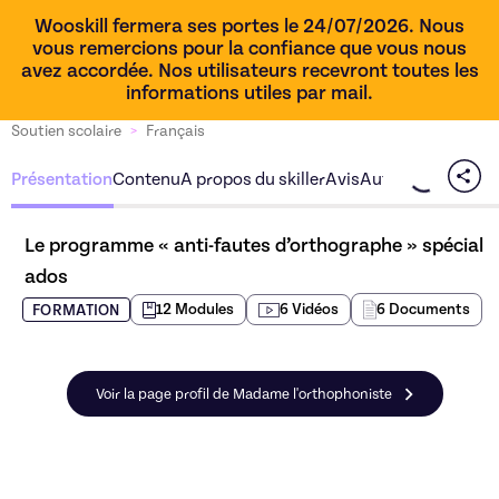
Wooskill fermera ses portes le 24/07/2026. Nous
vous remercions pour la confiance que vous nous
avez accordée. Nos utilisateurs recevront toutes les
informations utiles par mail.
Soutien scolaire
>
Français
Présentation
Contenu
A propos du skiller
Avis
Autres offres du s
Le programme « anti-fautes d’orthographe » spécial 
ados
12
Module
s
6
Vidéo
s
6
Document
s
FORMATION
Voir la page profil de Madame l'orthophoniste