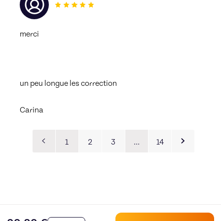
merci 
un peu longue les correction
Carina
1
2
3
…
14