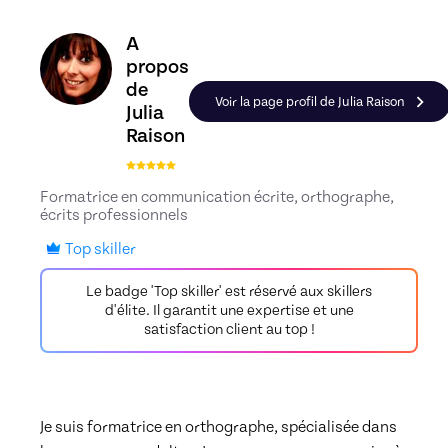
Découvrez le profil de Julia Raison, Skiller en F
A
propos
de
Voir la page profil de Julia Raison
Julia
Raison
Formatrice en communication écrite, orthographe,
écrits professionnels
Top skiller
Le badge 'Top skiller' est réservé aux skillers
d'élite. Il garantit une expertise et une
satisfaction client au top !
Je suis formatrice en orthographe, spécialisée dans 