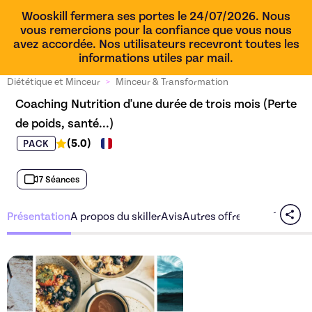
Wooskill fermera ses portes le 24/07/2026. Nous
vous remercions pour la confiance que vous nous
avez accordée. Nos utilisateurs recevront toutes les
informations utiles par mail.
Diététique et Minceur
>
Minceur & Transformation
Coaching Nutrition d'une durée de trois mois (Perte 
de poids, santé...)
(
5.0
)
PACK
7 Séances
Présentation
A propos du skiller
Avis
Autres offres du skiller
Découvrez l'offre
Coaching 