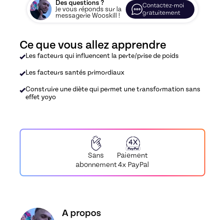
Des questions ?
Contactez-moi
Je vous réponds sur la
gratuitement
messagerie Wooskill !
Ce que vous allez apprendre
Les facteurs qui influencent la perte/prise de poids
Les facteurs santés primordiaux
Construire une diète qui permet une transformation sans
effet yoyo
Paiement
Sans
4x PayPal
abonnement
Découvrez le profil de N&N Coaching, Skiller en
A propos