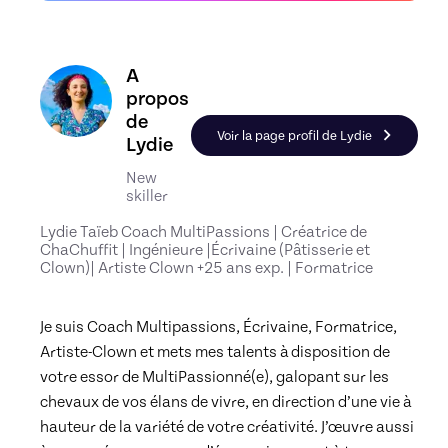
Découvrez le profil de Lydie, Skiller en Coaching 
A
propos
de
Voir la page profil de Lydie
Lydie
New
skiller
Lydie Taïeb Coach MultiPassions | Créatrice de
ChaChuffit | Ingénieure |Écrivaine (Pâtisserie et
Clown)| Artiste Clown +25 ans exp. | Formatrice
Je suis Coach Multipassions, Écrivaine, Formatrice, 
Artiste-Clown et mets mes talents à disposition de 
votre essor de MultiPassionné(e), galopant sur les 
chevaux de vos élans de vivre, en direction d’une vie à 
hauteur de la variété de votre créativité. J’œuvre aussi 