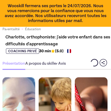
Wooskill fermera ses portes le 24/07/2026. Nous
vous remercions pour la confiance que vous nous
avez accordée. Nos utilisateurs recevront toutes les
informations utiles par mail.
Parentalité
>
Éducation
Charlotte, orthophoniste: j'aide votre enfant dans ses 
difficultés d'apprentissage
30 min
(
5.0
)
COACHING PRIVÉ
Présentation
A propos du skiller
Avis
Découvrez l'offre
Charlotte, orthophoniste
Découvrez l'offre
Cha