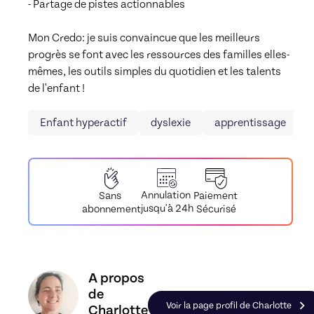
- Partage de pistes actionnables  

Mon Credo: je suis convaincue que les meilleurs 
progrès se font avec les ressources des familles elles-
mêmes, les outils simples du quotidien et les talents 
de l'enfant !
Enfant hyperactif
dyslexie
apprentissage
Annulation
Paiement
Sans
jusqu'à 24h
Sécurisé
abonnement
Découvrez le profil de Charlotte, Skiller en Éduc
A propos
de
Voir la page profil de Charlotte
Charlotte