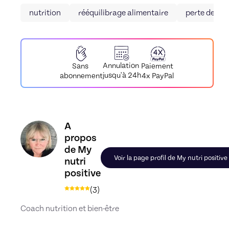
nutrition
rééquilibrage alimentaire
perte de poi
Annulation
Paiement
Sans
jusqu'à 24h
4x PayPal
abonnement
Découvrez le profil de My nutri positive, Skiller
A
propos
de My
Voir la page profil de My nutri positive
nutri
positive
(
3
)
Coach nutrition et bien-être