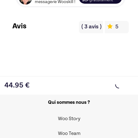
gratuitement
messagerie Wooskill !
Avis
(
3
avis
)
5
44.95
€
Qui sommes nous ?
Woo Story
Woo Team