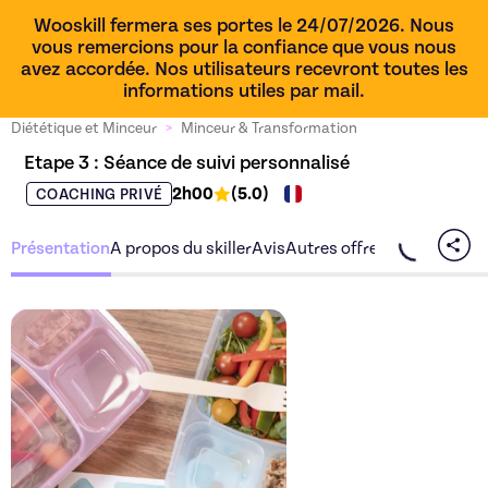
Wooskill fermera ses portes le 24/07/2026. Nous
vous remercions pour la confiance que vous nous
avez accordée. Nos utilisateurs recevront toutes les
informations utiles par mail.
Diététique et Minceur
>
Minceur & Transformation
Etape 3 : Séance de suivi personnalisé
2h00
(
5.0
)
COACHING PRIVÉ
Présentation
A propos du skiller
Avis
Autres offres du skiller
Découvrez l'offre
Etape 3 :