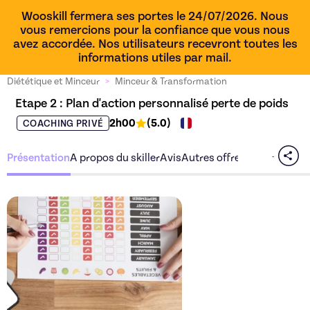
Wooskill fermera ses portes le 24/07/2026. Nous
vous remercions pour la confiance que vous nous
avez accordée. Nos utilisateurs recevront toutes les
informations utiles par mail.
Diététique et Minceur
>
Minceur & Transformation
Etape 2 : Plan d'action personnalisé perte de poids
2h00
(
5.0
)
COACHING PRIVÉ
Présentation
A propos du skiller
Avis
Autres offres du skiller
Découvrez l'offre
Etape 2 :