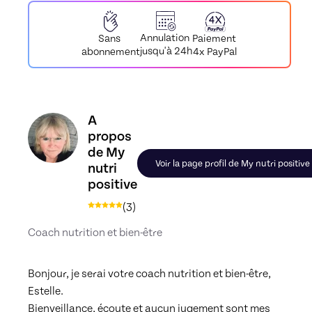
Annulation
Paiement
Sans
jusqu'à 24h
4x PayPal
abonnement
Découvrez le profil de My nutri positive, Skiller
A
propos
de My
Voir la page profil de My nutri positive
nutri
positive
(
3
)
Coach nutrition et bien-être
Bonjour, je serai votre coach nutrition et bien-être, 
Estelle.

Bienveillance, écoute et aucun jugement sont mes 