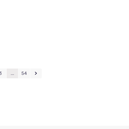
3
…
54