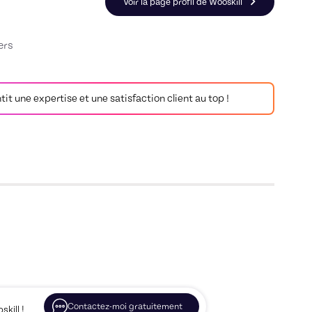
Voir la page profil de Wooskill
ers
antit une expertise et une satisfaction client au top !
Contactez-moi gratuitement
kill !