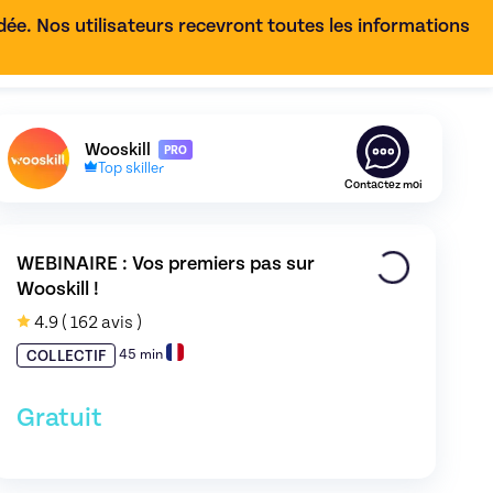
e. Nos utilisateurs recevront toutes les informations
FR
Découvrez le profil de
Wooskill
,
Skiller en
Coaching de c
Wooskill
PRO
Top skiller
Contactez moi
WEBINAIRE : Vos premiers pas sur 
Wooskill !
4.9
( 162 avis )
45 min
COLLECTIF
Gratuit