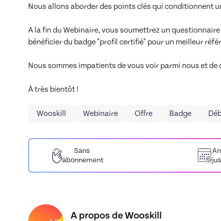
Nous allons aborder des points clés qui conditionnent une
A la fin du Webinaire, vous soumettrez un questionnaire af
bénéficier du badge "profil certifié" pour un meilleur réf
Nous sommes impatients de vous voir parmi nous et de co
À très bientôt !
Wooskill
Webinaire
Offre
Badge
Déb
Sans
An
abonnement
ju
Découvrez le profil de Wooskill, Skiller en Coa
A propos de Wooskill