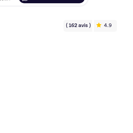
(
162
avis
)
4.9