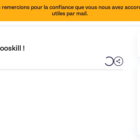
 remercions pour la confiance que vous nous avez accordé
utiles par mail.
oskill !
BINAIRE : Vos premiers pas sur Wooskill !
de Wooskill - image 0