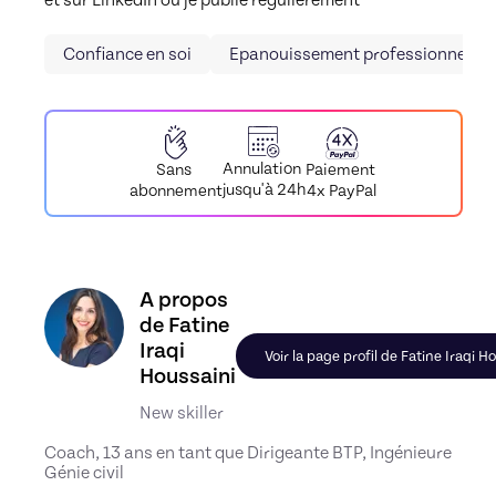
Confiance en soi
Epanouissement professionnel
Annulation
Paiement
Sans
jusqu'à 24h
4x PayPal
abonnement
Découvrez le profil de Fatine Iraqi Houssaini, 
A propos
de Fatine
Iraqi
Voir la page profil de Fatine Iraqi H
Houssaini
New skiller
Coach, 13 ans en tant que Dirigeante BTP, Ingénieure
Génie civil