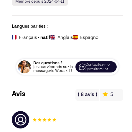
Membre depuis 2024-04-11
Langues parlées :
Français
- natif
Anglais
Espagnol
Des questions ?
Contactez-moi
Je vous réponds sur la
gratuitement
messagerie Wooskill !
Avis
(
8
avis
)
5