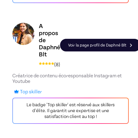
Découvrez le profil de Daphné Blt, Skiller en Ma
A
propos
de
Voir la page profil de Daphné Blt
Daphné
Blt
(
8
)
Créatrice de contenu écoresponsable Instagram et
Youtube
Top skiller
Le badge 'Top skiller' est réservé aux skillers
d'élite. Il garantit une expertise et une
satisfaction client au top !