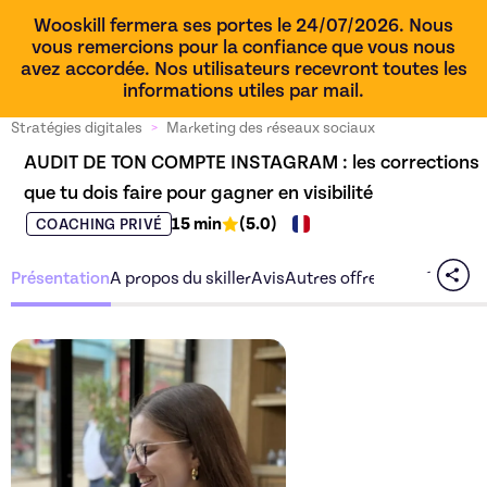
Wooskill fermera ses portes le 24/07/2026. Nous
vous remercions pour la confiance que vous nous
avez accordée. Nos utilisateurs recevront toutes les
informations utiles par mail.
Stratégies digitales
>
Marketing des réseaux sociaux
AUDIT DE TON COMPTE INSTAGRAM : les corrections 
que tu dois faire pour gagner en visibilité
15 min
(
5.0
)
COACHING PRIVÉ
Présentation
A propos du skiller
Avis
Autres offres du skiller
Découvrez l'offre
AUDIT DE