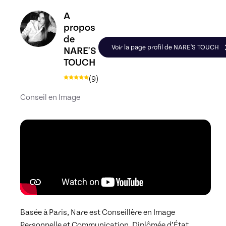
Découvrez le profil de NARE'S TOUCH, Skiller en
A
propos
de
Voir la page profil de NARE'S TOUCH
NARE'S
TOUCH
(
9
)
Conseil en Image
Basée à Paris, Nare est Conseillère en Image 
Personnelle et Communication, Diplômée d’État.
