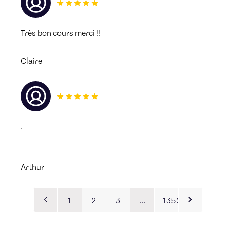
Très bon cours merci !! 
Claire
.
Arthur
1
2
3
…
1352