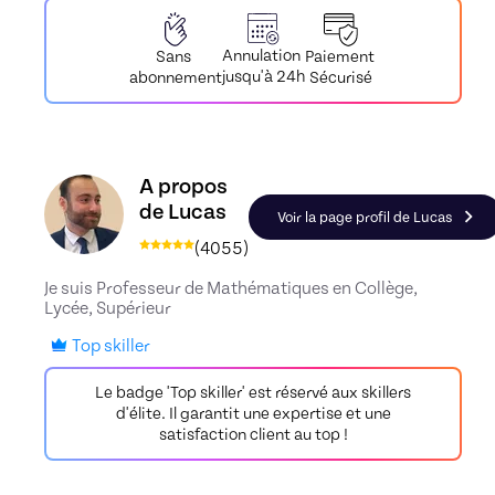
Annulation
Paiement
Sans
jusqu'à 24h
Sécurisé
abonnement
Découvrez le profil de Lucas, Skiller en Maths
A propos
de Lucas
Voir la page profil de Lucas
(
4055
)
Je suis Professeur de Mathématiques en Collège,
Lycée, Supérieur
Top skiller
Le badge 'Top skiller' est réservé aux skillers
d'élite. Il garantit une expertise et une
satisfaction client au top !