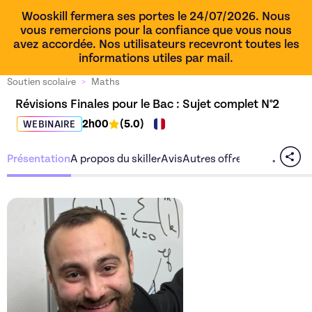
Wooskill fermera ses portes le 24/07/2026. Nous
vous remercions pour la confiance que vous nous
avez accordée. Nos utilisateurs recevront toutes les
informations utiles par mail.
Soutien scolaire
>
Maths
Révisions Finales pour le Bac : Sujet complet N°2
2h00
(
5.0
)
WEBINAIRE
Présentation
A propos du skiller
Avis
Autres offres du skiller
Découvrez l'offre
Révisions