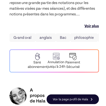
repose une grande partie des notations pour les 
matières visées par mes séances), et des différentes 
notions présentes dans les programmes.
...
Voir plus
Grand oral
anglais
Bac
philosophie
Gé
Annulation
Paiement
Sans
jusqu'à 24h
Sécurisé
abonnement
Découvrez le profil de Hala, Skiller en Préparat
A
propos
Voir la page profil de Hala
de Hala