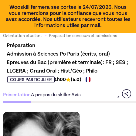
Wooskill fermera ses portes le 24/07/2026. Nous
vous remercions pour la confiance que vous nous
avez accordée. Nos utilisateurs recevront toutes les
informations utiles par mail.
Orientation étudiant
>
Préparation concours et admissions
Préparation

Admission à Sciences Po Paris (écrits, oral)

Epreuves du Bac (première et terminale): FR ; SES ; 
LLCERA ; Grand Oral ; Hist/Géo ; Philo
1h00
(
5.0
)
COURS PARTICULIER
Présentation
A propos du skiller
Avis
Découvrez l'offre
Préparati