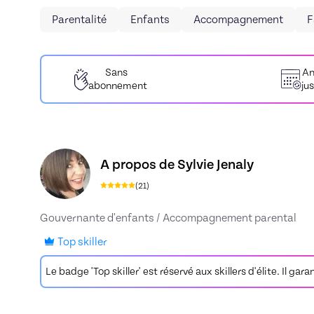
Parentalité
Enfants
Accompagnement
F
Sans
An
abonnement
ju
Découvrez le profil de Sylvie Jenaly, Skiller en
A propos de Sylvie Jenaly
(
21
)
Gouvernante d'enfants / Accompagnement parental
Top skiller
Le badge 'Top skiller' est réservé aux skillers d'élite. Il gar