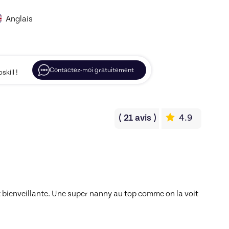
Anglais
Contactez-moi gratuitement
kill !
(
21
avis
)
4.9
t bienveillante. Une super nanny au top comme on la voit 