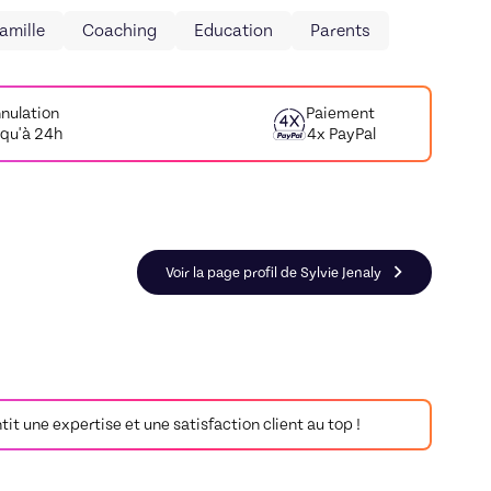
amille
Coaching
Education
Parents
nulation
Paiement
squ'à 24h
4x PayPal
 Éducation
Voir la page profil de Sylvie Jenaly
antit une expertise et une satisfaction client au top !