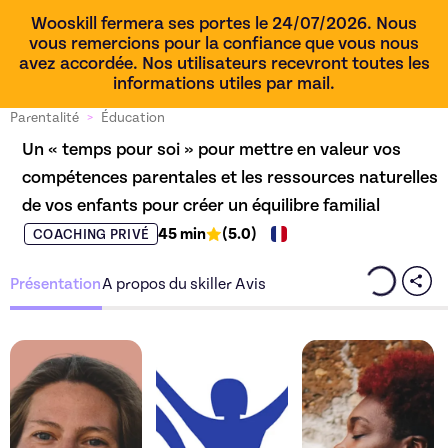
Wooskill fermera ses portes le 24/07/2026. Nous
vous remercions pour la confiance que vous nous
avez accordée. Nos utilisateurs recevront toutes les
informations utiles par mail.
Parentalité
>
Éducation
Un « temps pour soi » pour mettre en valeur vos 
compétences parentales et les ressources naturelles 
de vos enfants pour créer un équilibre familial
45 min
(
5.0
)
COACHING PRIVÉ
Présentation
A propos du skiller
Avis
Découvrez l'offre
Un « temps pour soi » po
Découvrez l'offre
Un 