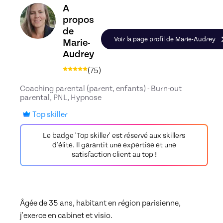
Découvrez le profil de Marie-Audrey, Skiller en 
A
propos
de
Voir la page profil de Marie-Audrey
Marie-
Audrey
(
75
)
Coaching parental (parent, enfants) - Burn-out
parental, PNL, Hypnose
Top skiller
Le badge 'Top skiller' est réservé aux skillers
d'élite. Il garantit une expertise et une
satisfaction client au top !
Âgée de 35 ans, habitant en région parisienne, 
j'exerce en cabinet et visio. 
