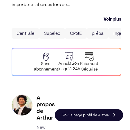
importants abordés lors de
...
Voir plus
Centrale
Supelec
CPGE
prépa
ingénie
Annulation
Paiement
Sans
jusqu'à 24h
Sécurisé
abonnement
Découvrez le profil de Arthur, Skiller en Prépar
A
propos
de
Voir la page profil de Arthur
Arthur
New