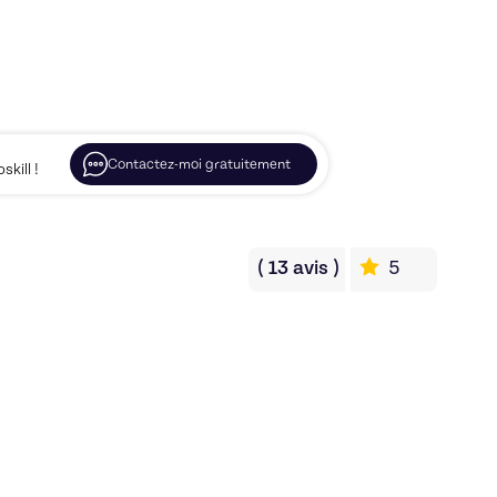
Contactez-moi gratuitement
kill !
(
13
avis
)
5