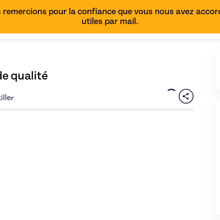
 remercions pour la confiance que vous nous avez accordé
utiles par mail.
e qualité
iller
phrologie : Retrouver un sommeil de qualité
de Alexandre - image