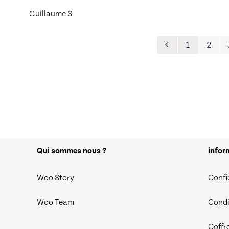
Guillaume S
1
2
Qui sommes nous ?
infor
Woo Story
Confi
Woo Team
Condi
Coffr