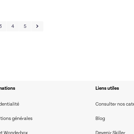
3
4
5
mations
Liens utiles
dentialité
Consulter nos cat
tions générales
Blog
et Wonderbox
Devenir Skiller