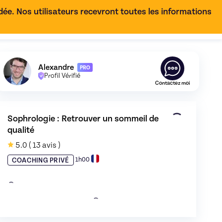
e. Nos utilisateurs recevront toutes les informations
FR
Découvrez le profil de
Alexandre
,
Skiller en
Sophrologie
Alexandre
PRO
Profil Vérifié
Contactez moi
Sophrologie : Retrouver un sommeil de 
qualité
 0
5.0
( 13 avis )
1h00
COACHING PRIVÉ