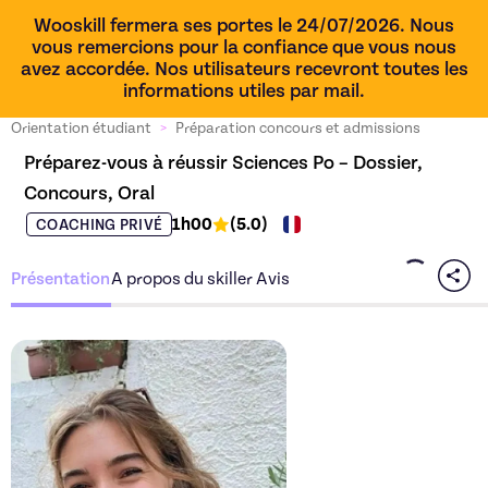
Wooskill fermera ses portes le 24/07/2026. Nous
vous remercions pour la confiance que vous nous
avez accordée. Nos utilisateurs recevront toutes les
informations utiles par mail.
Orientation étudiant
>
Préparation concours et admissions
Préparez-vous à réussir Sciences Po – Dossier, 
Concours, Oral
1h00
(
5.0
)
COACHING PRIVÉ
Présentation
A propos du skiller
Avis
Découvrez l'offre
Préparez-