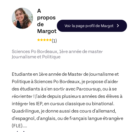
Découvrez le profil de Margot, Skiller en Prépar
A
propos
de
Voir la page profil de Margot
Margot
(
1
)
Sciences Po Bordeaux, 1ère année de master
Journalisme et Politique
Etudiante en 1ère année de Master de Journalisme et 
Politique à Sciences Po Bordeaux, je propose d'aider 
des étudiants à s'en sortir avec Parcoursup, ou à se 
réorienter ! J'aide depuis plusieurs années des élèves à 
intégrer les IEP, en cursus classique ou binational. 
Quadrilingue, je donne aussi des cours d'allemand, 
d'espagnol, d'anglais, ou de français langue étrangère 
(FLE).
... 