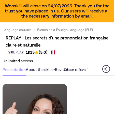
Wooskill will close on 24/07/2026. Thank you for the
trust you have placed in us. Our users will receive all
the necessary information by email.
Language courses
>
French as a Foreign Language (FLE)
REPLAY : 
Les secrets d'une prononciation française 
claire et naturelle
1h15
(
5.0
)
REPLAY
Unlimited access
Presentation
About the skiller
Reviews
Other offers from the skiller
Discover the offer
Les secr