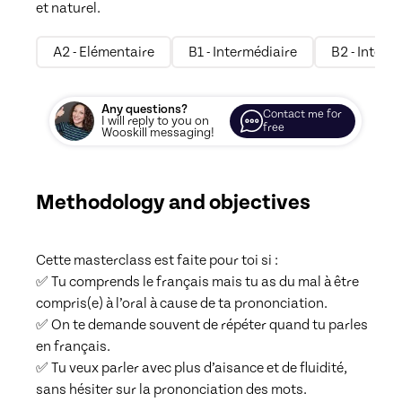
et naturel.
A2 - Elémentaire
B1 - Intermédiaire
B2 - Interm
Any questions?
Contact me for
I will reply to you on
free
Wooskill messaging!
Methodology and objectives
Cette masterclass est faite pour toi si :

✅ Tu comprends le français mais tu as du mal à être 
compris(e) à l’oral à cause de ta prononciation.

✅ On te demande souvent de répéter quand tu parles 
en français.

✅ Tu veux parler avec plus d’aisance et de fluidité, 
sans hésiter sur la prononciation des mots.
