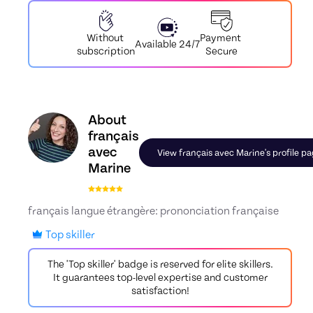
Payment
Without
Available 24/7
Secure
subscription
Discover the profile of français avec Marine, Ski
About
français
avec
View français avec Marine's profile p
Marine
français langue étrangère: prononciation française
Top skiller
The 'Top skiller' badge is reserved for elite skillers.
It guarantees top-level expertise and customer
satisfaction!