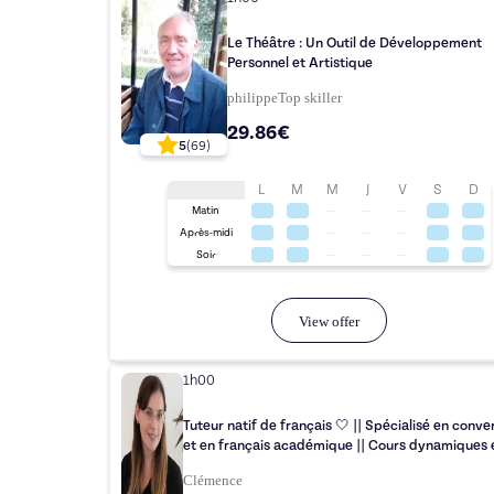
Le Théâtre : Un Outil de Développement
Personnel et Artistique
philippe
Top
skiller
29.86€
5
(
69
)
L
M
M
J
V
S
D
Matin
Après-midi
Soir
View offer
1h00
Tuteur natif de français 🤍️ || Spécialisé en conve
et en français académique || Cours dynamiques 
Clémence