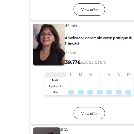
View offer
45 min
Améliorons ensemble votre pratique du
français
Anouk
39.77€
soit
53.03
€/h
L
M
M
J
V
S
D
Matin
Après-midi
Soir
View offer
1h15