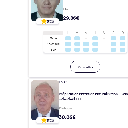
Philippe
29.86€
5
(
11
)
L
M
M
J
V
S
D
Matin
Après-midi
Soir
View offer
1h00
Préparation entretien naturalisation - Coa
individuel FLE
Philippe
30.06€
5
(
11
)