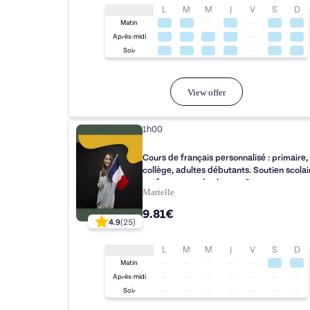
L
M
M
J
V
S
D
Matin
Après-midi
Soir
View offer
1h00
Cours de français personnalisé : primaire,
collège, adultes débutants. Soutien scolai
renforcement des bases. Cours
Marielle
individuels/collectifs.
9.81€
4.9
(
25
)
L
M
M
J
V
S
D
Matin
Après-midi
Soir