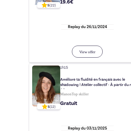
19.6€
5
(
22
)
Replay du
26/11/2024
View offer
1h15
Améliore ta fluidité en français avec le
shadowing ! Atelier collectif - À partir du 
A2
Manon
Top
skiller
Gratuit
5
(
12
)
Replay du
03/11/2025