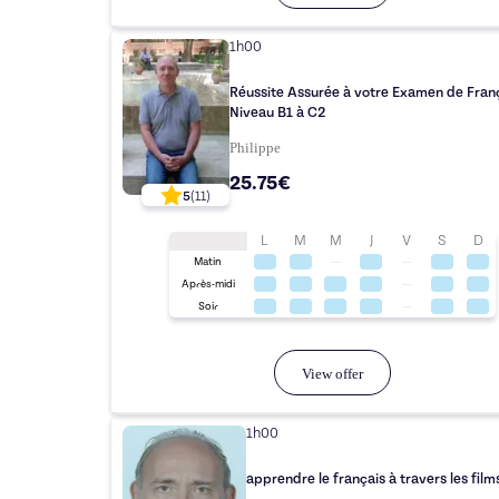
1h00
Réussite Assurée à votre Examen de Fran
Niveau B1 à C2
Philippe
25.75€
5
(
11
)
L
M
M
J
V
S
D
Matin
Après-midi
Soir
View offer
1h00
apprendre le français à travers les film