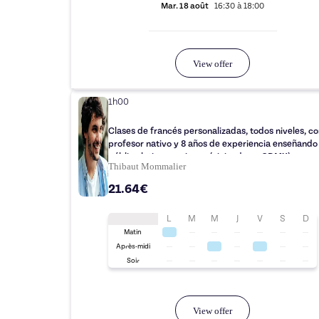
Mar.
18 août
16:30
à
18:00
View offer
1h00
Clases de francés personalizadas, todos niveles, co
profesor nativo y 8 años de experiencia enseñando
público latinoamericano (viviendo en CDMX)
Thibaut Mommalier
21.64€
L
M
M
J
V
S
D
Matin
Après-midi
Soir
View offer