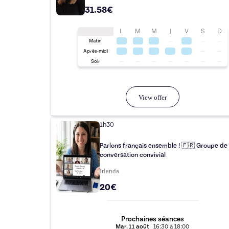
31.58€
L
M
M
J
V
S
D
Matin
Après-midi
Soir
View offer
1h30
Parlons français ensemble ! 🇫🇷 Groupe de
conversation convivial
Irlanda
20€
Prochaines séances
Mar.
11 août
16:30
à
18:00